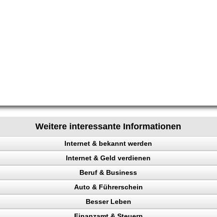
Weitere interessante Informationen
Internet & bekannt werden
Internet & Geld verdienen
 Rechtsanwalt
Beruf & Business
ing erhöhen
Auto & Führerschein
 Besucher
el Content
Besser Leben
ehr Besucher
ng machen
kontrolle
Finanzamt & Steuern
gewinnung