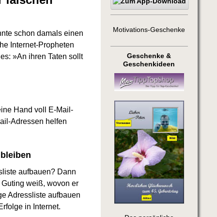
Motivations-Geschenke
annte schon damals einen
che Internet-Propheten
s: »An ihren Taten sollt
Geschenke &
Geschenkideen
eine Hand voll E-Mail-
ail-Adressen helfen
 bleiben
ssliste aufbauen? Dann
l Guting weiß, wovon er
lige Adressliste aufbauen
folge in Internet.