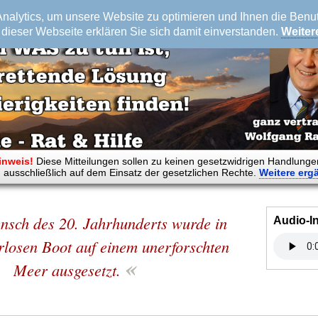
alytics, um unsere Website zu optimieren und Ihnen die Benutz
dieser Webseite erklären Sie sich damit einverstanden.
Weiter
inweis!
Diese Mitteilungen sollen zu keinen gesetzwidrigen Handlunge
 ausschließlich auf dem Einsatz der gesetzlichen Rechte.
Weitere
erg
sch des 20. Jahrhunderts wurde in
Audio-I
rlosen Boot auf einem unerforschten
«
Meer ausgesetzt.