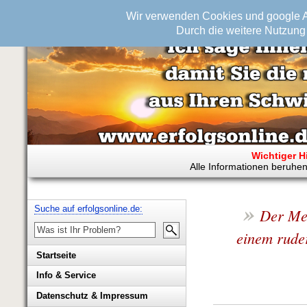
Wir verwenden Cookies und google An
Durch die weitere Nutzung 
Wichtiger H
Alle Informationen beruhen
»
Suche auf erfolgsonline.de:
Der Men
einem rude
Startseite
Info & Service
Biografie Wolfgang Rademacher
Datenschutz & Impressum