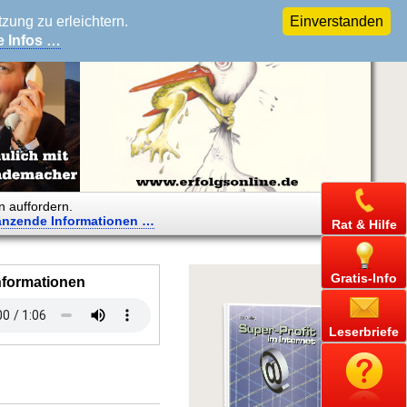
ung zu erleichtern.
Einverstanden
e Infos …
n auffordern.
änzende
Informationen …
Rat & Hilfe
Gratis-Info
nformationen
Leserbriefe