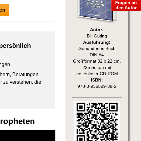
Fragen an
den Autor
en
Autor:
Bill Guting
Ausführung:
persönlich
Gebundenes Buch
DIN A4
Großformat 32 x 22 cm,
ngen
225 Seiten mit
kostenloser CD-ROM
chern, Beratungen,
ISBN:
 zu verstehen, die
978-3-935599-38-2
.
Propheten