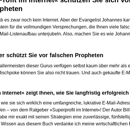
opheten
b es zwar noch kein Internet. Aber der Evangelist Johannes k
tein für die vollmundigen Versprechungen, die Ihnen viele fals
Mail-Listenaufbau unterjubeln. Also, machen Sie es wie Johanne
er schützt Sie vor falschen Propheten
 allermeisten dieser Gurus verfügen selbst kaum über mehr als 
ischpoke können Sie also nicht trauen. Und auch gekaufte E-M
 Internet« zeigt Ihnen, wie Sie langfristig erfolgreich
wie sie sich wirklich eine umfangreiche, lukrative E-Mail-Adre
fen – von dem Ratgeber »Superprofit im Internet«! Der Autor Bil
 habe mir exakt mit seinen Strategien eine zuverlässige, fünfstel
 Wissen aus diesem Buch verdanke ich meine wirtschaftlichen Er