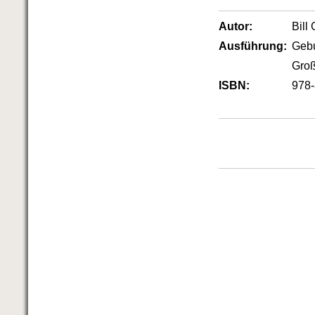
Das richtige Post-Know-How
NEUERSCHEINUNG
Autor:
Bill
Ihren Zeitgewinn maximieren
GbR-Vertrag mit beschränkter
Ausführung:
Geb
Haftung
BRANDNEU
Groß
GbR als Einzelperson gründen
ISBN:
978-