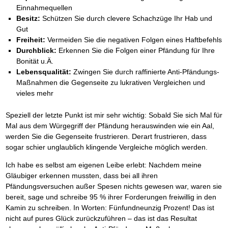
Einnahmequellen
Besitz:
Schützen Sie durch clevere Schachzüge Ihr Hab und
Gut
Freiheit:
Vermeiden Sie die negativen Folgen eines Haftbefehls
Durchblick:
Erkennen Sie die Folgen einer Pfändung für Ihre
Bonität u.Ä.
Lebensqualität:
Zwingen Sie durch raffinierte Anti-Pfändungs-
Maßnahmen die Gegenseite zu lukrativen Vergleichen und
vieles mehr
Speziell der letzte Punkt ist mir sehr wichtig: Sobald Sie sich Mal für
Mal aus dem Würgegriff der Pfändung herauswinden wie ein Aal,
werden Sie die Gegenseite frustrieren. Derart frustrieren, dass
sogar schier unglaublich klingende Vergleiche möglich werden.
Ich habe es selbst am eigenen Leibe erlebt: Nachdem meine
Gläubiger erkennen mussten, dass bei all ihren
Pfändungsversuchen außer Spesen nichts gewesen war, waren sie
bereit, sage und schreibe 95 % ihrer Forderungen freiwillig in den
Kamin zu schreiben. In Worten: Fünfundneunzig Prozent! Das ist
nicht auf pures Glück zurückzuführen – das ist das Resultat