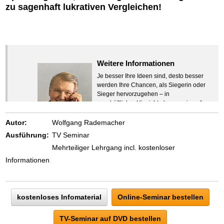
zu sagenhaft lukrativen Vergleichen!
Weitere Informationen
Je besser Ihre Ideen sind, desto besser
werden Ihre Chancen, als Siegerin oder
Sieger hervorzugehen – in
geschäftlicher Hinsicht ebenso wie auf
beruflichem oder privatem Gebiet. Denn
eins ist todsicher:
Autor:
Wolfgang Rademacher
Zeigen Sie mit der Maus hierhin, um
Ausführung:
TV Seminar
den Text vollständig anzuzeigen …
Mehrteiliger Lehrgang incl. kostenloser
Informationen
kostenloses Infomaterial
Online-Seminar bestellen
TV-Seminar auf DVD bestellen