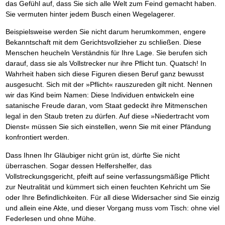
Das richtige Post-Know-How
NEUERSCHEINUNG
das Gefühl auf, dass Sie sich alle Welt zum Feind gemacht haben.
Ihren Zeitgewinn maximieren
Sie vermuten hinter jedem Busch einen Wegelagerer.
GbR-Vertrag mit beschränkter Haftung
BRANDNEU
GbR als Einzelperson gründen
Beispielsweise werden Sie nicht darum herumkommen, engere
Bekanntschaft mit dem Gerichtsvollzieher zu schließen. Diese
Menschen heucheln Verständnis für Ihre Lage. Sie berufen sich
darauf, dass sie als Vollstrecker nur ihre Pflicht tun. Quatsch! In
Wahrheit haben sich diese Figuren diesen Beruf ganz bewusst
ausgesucht. Sich mit der »Pflicht« rauszureden gilt nicht. Nennen
wir das Kind beim Namen: Diese Individuen entwickeln eine
satanische Freude daran, vom Staat gedeckt ihre Mitmenschen
legal in den Staub treten zu dürfen. Auf diese »Niedertracht vom
Dienst« müssen Sie sich einstellen, wenn Sie mit einer Pfändung
konfrontiert werden.
Dass Ihnen Ihr Gläubiger nicht grün ist, dürfte Sie nicht
überraschen. Sogar dessen Helfershelfer, das
Vollstreckungsgericht, pfeift auf seine verfassungsmäßige Pflicht
zur Neutralität und kümmert sich einen feuchten Kehricht um Sie
oder Ihre Befindlichkeiten. Für all diese Widersacher sind Sie einzig
und allein eine Akte, und dieser Vorgang muss vom Tisch: ohne viel
Federlesen und ohne Mühe.