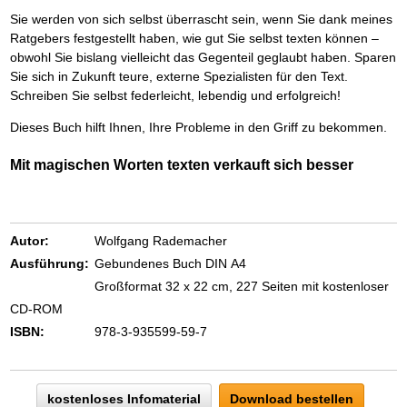
Das richtige Post-Know-How
NEUERSCHEINUNG
Ihren Zeitgewinn maximieren
Sie werden von sich selbst überrascht sein, wenn Sie dank meines
Ratgebers festgestellt haben, wie gut Sie selbst texten können –
GbR-Vertrag mit beschränkter Haftung
BRANDNEU
GbR als Einzelperson gründen
obwohl Sie bislang vielleicht das Gegenteil geglaubt haben. Sparen
Sie sich in Zukunft teure, externe Spezialisten für den Text.
Schreiben Sie selbst federleicht, lebendig und erfolgreich!
Dieses Buch hilft Ihnen, Ihre Probleme in den Griff zu bekommen.
Mit magischen Worten texten verkauft sich besser
Autor:
Wolfgang Rademacher
Ausführung:
Gebundenes Buch DIN A4
Großformat 32 x 22 cm, 227 Seiten mit kostenloser
CD-ROM
ISBN:
978-3-935599-59-7
kostenloses Infomaterial
Download bestellen