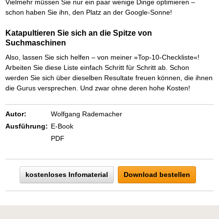
Das richtige Post-Know-How
NEUERSCHEINUNG
Vielmehr müssen Sie nur ein paar wenige Dinge optimieren –
Ihren Zeitgewinn maximieren
schon haben Sie ihn, den Platz an der Google-Sonne!
GbR-Vertrag mit beschränkter Haftung
BRANDNEU
GbR als Einzelperson gründen
Katapultieren Sie sich an die Spitze von
Suchmaschinen
Also, lassen Sie sich helfen – von meiner »Top-10-Checkliste«!
Arbeiten Sie diese Liste einfach Schritt für Schritt ab. Schon
werden Sie sich über dieselben Resultate freuen können, die ihnen
die Gurus versprechen. Und zwar ohne deren hohe Kosten!
Autor:
Wolfgang Rademacher
Ausführung:
E-Book
PDF
kostenloses Infomaterial
Download bestellen