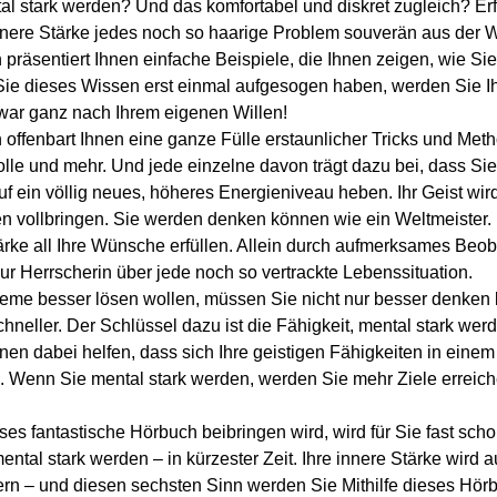
al stark werden? Und das komfortabel und diskret zugleich? Erf
innere Stärke jedes noch so haarige Problem souverän aus der 
präsentiert Ihnen einfache Beispiele, die Ihnen zeigen, wie Si
ie dieses Wissen erst einmal aufgesogen haben, werden Sie I
war ganz nach Ihrem eigenen Willen!
offenbart Ihnen eine ganze Fülle erstaunlicher Tricks und Me
le und mehr. Und jede einzelne davon trägt dazu bei, dass Sie
uf ein völlig neues, höheres Energieniveau heben. Ihr Geist wir
n vollbringen. Sie werden denken können wie ein Weltmeister. 
ärke all Ihre Wünsche erfüllen. Allein durch aufmerksames Be
ur Herrscherin über jede noch so vertrackte Lebenssituation.
me besser lösen wollen, müssen Sie nicht nur besser denken k
hneller. Der Schlüssel dazu ist die Fähigkeit, mental stark we
nen dabei helfen, dass sich Ihre geistigen Fähigkeiten in einem
. Wenn Sie mental stark werden, werden Sie mehr Ziele erreich
es fantastische Hörbuch beibringen wird, wird für Sie fast sch
tal stark werden – in kürzester Zeit. Ihre innere Stärke wird 
ern – und diesen sechsten Sinn werden Sie Mithilfe dieses Hör