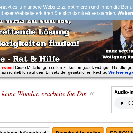
alytics, um unsere Website zu optimieren und Ihnen die Benutz
dieser Webseite erklären Sie sich damit einverstanden.
Weiter
inweis!
Diese Mitteilungen sollen zu keinen gesetzwidrigen Handlunge
 ausschließlich auf dem Einsatz der gesetzlichen Rechte.
Weitere
erg
«
keine Wunder, erarbeite Sie Dir.
Audio-I
tenloses Infomaterial
Download bestellen
CD-ROM b