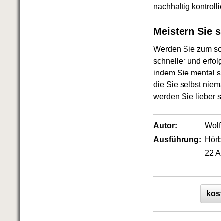
Das richtige Post-Know-How
nachhaltig kontroll
NEUERSCHEINUNG
Ihren Zeitgewinn maximieren
Meistern Sie 
GbR-Vertrag mit beschränkter
Haftung
BRANDNEU
Werden Sie zum sou
GbR als Einzelperson gründen
schneller und erfo
indem Sie mental st
die Sie selbst niem
werden Sie lieber 
Autor:
Wol
Ausführung:
Hör
22 A
kos