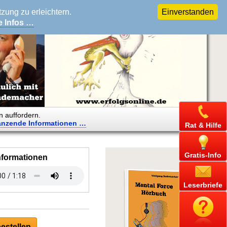
ung zu erleichtern.
Einverstanden
e Infos …
n auffordern.
änzende
Informationen …
Rat & Hilfe
Gratis-Info
nformationen
Leserbriefe
estellen