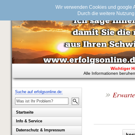
Wir verwenden Cookies und google An
Durch die weitere Nutzung 
Wichtiger H
Alle Informationen beruhen
»
Suche auf erfolgsonline.de:
Erwarte 
Startseite
Info & Service
Biografie Wolfgang Rademacher
Datenschutz & Impressum
kos