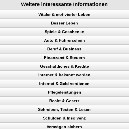
Weitere interessante Informationen
Vitaler & motivierter Leben
Besser Leben
chen steuern
Spiele & Geschenke
e
Auto & Führerschein
ainieren
Beruf & Business
nk
kontrolle
Finanzamt & Steuern
en
n, Punkte
el Content
eigern
Geschäftliches & Kredite
Verkehrspolizei
ng machen
inehund
Internet & bekannt werden
en
n
Liebe
Internet & Geld verdienen
gericht
 Rechtsanwalt
en
eparatur
Pflegeleistungen
en
ing erhöhen
, Buch
kunden gewinnen
Recht & Gesetz
nchise
 Besucher
chläge
t, Wünsche erfüllen
ttern
ahler
Schreiben, Texten & Lesen
n, Bank
ehr Besucher
len
erdienen
Schulden & Insolvenz
gewinnung
uktur aufbauen
ag
heit
r
 verdienen
ntheitsgrad steigern
Vermögen sichern
Verdienst
en
io