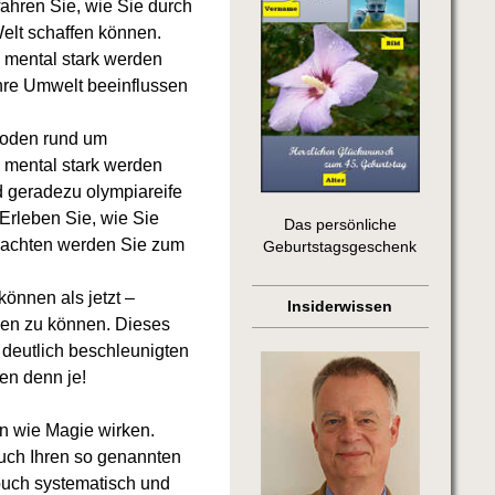
ahren Sie, wie Sie durch
Welt schaffen können.
e mental stark werden
hre Umwelt beeinflussen
thoden rund um
 mental stark werden
d geradezu olympiareife
Erleben Sie, wie Sie
Das persönliche
obachten werden Sie zum
Geburtstagsgeschenk
önnen als jetzt –
Insiderwissen
rden zu können. Dieses
 deutlich beschleunigten
en denn je!
on wie Magie wirken.
auch Ihren so genannten
buch systematisch und