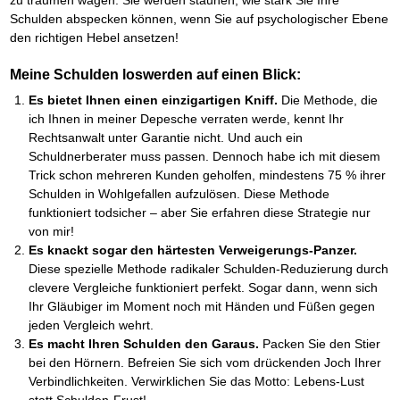
zu träumen wagen. Sie werden staunen, wie stark Sie Ihre
Schulden abspecken können, wenn Sie auf psychologischer Ebene
den richtigen Hebel ansetzen!
Meine Schulden loswerden auf einen Blick:
Es bietet Ihnen einen einzigartigen Kniff.
Die Methode, die
ich Ihnen in meiner Depesche verraten werde, kennt Ihr
Rechtsanwalt unter Garantie nicht. Und auch ein
Schuldnerberater muss passen. Dennoch habe ich mit diesem
Trick schon mehreren Kunden geholfen, mindestens 75 % ihrer
Schulden in Wohlgefallen aufzulösen. Diese Methode
funktioniert todsicher – aber Sie erfahren diese Strategie nur
von mir!
Es knackt sogar den härtesten Verweigerungs-Panzer.
Diese spezielle Methode radikaler Schulden-Reduzierung durch
clevere Vergleiche funktioniert perfekt. Sogar dann, wenn sich
Ihr Gläubiger im Moment noch mit Händen und Füßen gegen
jeden Vergleich wehrt.
Es macht Ihren Schulden den Garaus.
Packen Sie den Stier
bei den Hörnern. Befreien Sie sich vom drückenden Joch Ihrer
Verbindlichkeiten. Verwirklichen Sie das Motto: Lebens-Lust
statt Schulden-Frust!