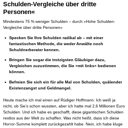
Die Kräfte des Erfolgs
BRANDNEU
Frei Fahrt ohne Punkte
Schulden-Vergleiche über dritte
Der Finanzmanager
Suchmaschinenoptimierung mit der Top10-Checkliste
Schnell und kompakt
NEU
Nützliche Problemlösungen
Für ein erfolgreiches Leben
Kaufe doch Deine Schulden
Behalten Sie den Überblick
BRANDNEU
Platzieren Sie sich bei Google ganz oben
Personen«
Schach der SCHUFA
FRISCH EINGETROFFEN
Vermögenssicherung durch GbR-Vertrag
Mental Force
NEU
Die geniale Lösung zum schnellen Schuldenabbau
Schnell eine saubere SCHUFA
Schutzwall für Hab und Gut
Entfalten Sie Ihre geistigen Kräfte
Die Macht des Schuldners
TIPP
Mindestens 75 % weniger Schulden – durch »Hohe Schulden-
Das richtige Post-Know-How
NEUERSCHEINUNG
GbR-Vertrag mit beschränkter Haftung
Mental Force - Hörbuch
BESTSELLER
Der Weg zur finanziellen Freiheit
Ihren Zeitgewinn maximieren
Vergleiche über dritte Personen«
GbR als Einzelperson gründen
Geistigen Kräfte, die unter die Haut gehen
Federleicht lebendig schreiben
SCHREIB-TIPP
GbR-Vertrag mit beschränkter Haftung
BRANDNEU
Sich rechtlich einrichten
Nutze Deine geistigen Waffen
BRANDNEU
Ohne Probleme clever Texten und Schreiben
Specken Sie Ihre Schulden radikal ab – mit einer
GbR als Einzelperson gründen
Schützen Sie sich
Das Kapital Ihrer geistigen Möglichkeiten
Die Macht des Telefax
NEU
fantastischen Methode, die weder Anwälte noch
Stiftung gründen und profitabel vermarkten
Schlüssel des Erfolgs
BRANDNEU
Zeit & Kommunikationsgewinn
Schuldnerberater kennen.
Gründen Sie Ihre Stiftung
Methoden der Lebenstechnik
Mittel gegen Titel
EMPFEHLUNG
Hilf Dir selbst, hilft Dir Gott
TIPP
Sichern Sie Einkommen und Vermögenswerte 100%-tig ab
Bringen Sie sogar die trotzigsten Gläubiger dazu,
Immer den Geist zum TUN begeistern
Bekannt wie ein bunter Hund im Internet
INTERNET-TIPP
Vergleichen zuzustimmen, die Sie »mit links« bedienen
Die Feuerkraft
TIPP
schnell im Internet bekannt werden und damit viel Geld verdienen
können.
Holen Sie Erfolg in Ihr Leben
Schreib Dich reich
SCHREIB VERTRIEBS TIPP
Mit System zum Erfolg
GEHEIMTIPP
Vom Gedanken zum Bestseller
Befreien Sie sich ein für alle Mal von Schulden, quälender
Starten Sie endlich durch
Existenzangst und Geldmangel.
Heute mache ich mal einen auf Rüdiger Hoffmann: Ich weiß ja
nicht, ob Sie’s schon wussten, aber ich hatte mal 2,6 Millionen Euro
Schulden. Und ich habe es geschafft, diese gigantischen Schulden
restlos aus der Welt zu schaffen. Was nicht heißt, dass ich diese
Horror-Summe komplett zurückgezahlt habe. Nein, ich habe kluge