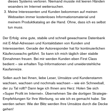
Das richtige Post-Know-How
NEUERSCHEINUNG
dieses Systems verloren. Niemand musste mit leeren Händen
Ihren Zeitgewinn maximieren
woanders im Internet weitersuchen.
GbR-Vertrag mit beschränkter Haftung
BRANDNEU
Meine Interessenten und Kunden bekommen auf meinen
GbR als Einzelperson gründen
Webseiten immer kostenloses Informationsmaterial und
meinem Produktkatalog an die Hand. Ohne, dass ich es selbst
tun muss.
Der Erfolg: eine gute, stabile und schnell gewachsene Datenbank
mit E-Mail-Adressen und Kontaktdaten von Kunden und
Interessenten. Gerade der Autoresponder hat für kontinuierlichen
Käuferzuwachs geführt. So kann ich mich täglich über stabile
Einnahmen freuen. Bei mir werden Kunden eben First Class
bedient – sie erhalten Top-Informationen und unwiderstehliche
Kaufanreize.
Sollen auch bei Ihnen, liebe Leser, Umsätze und Kundenstamm
wachsen, wachsen und nochmals wachsen – wie ein Schneeball,
der zu Tal rollt? Dann lege ich Ihnen ans Herz: Holen Sie sich
»Super Profit im Internet«. Übernehmen Sie die dortigen Strategie-
Empfehlungen für Ihre Werbung, so wie ich es gemacht habe. Sie
werden sehen: Wie der Blitz werden Ihre Umsätze durch die Decke
gehen!