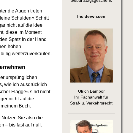
Geburtstagsgeschenk
ter die Augen treten
Insiderwissen
eine Schulden« Schritt
ar nicht auf die Idee
ht, diese im Moment
den Spatz in der Hand
chen hohen
illig weiterzuverkaufen.
nternehmen
der ursprünglichen
, wie ich ausdrücklich
Ulrich Bambor
scher Flagge« sind nicht
Ihr Fachanwalt für
ger nicht auf die
Straf- u. Verkehrsrecht
in meinem Buch.
 Nutzen Sie also die
 – bis fast auf null.