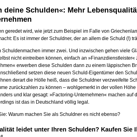
 deine Schulden«: Mehr Lebensqualität
ernehmen
 geredet wird, wie jetzt zum Beispiel im Falle von Griechenlan
ht: Es ist immer der Schuldner, der an allem die Schuld (!) trä
 Schuldenmachen immer zwei. Und inzwischen gehen viele Glä
elbst nicht eintreiben können, einfach an »Finanzdienstleister«
hmen« erwerben diese Schulden dann zu einem läppischen Bruc
schließend setzen diese neuen Schuld-Eigentümer den Schuldn
hnen derart die Hölle heiß, dass die Schuldner verzweifelte Sc
me zurückzahlen zu können – wohlgemerkt in der vollen Höhe 
ders und klar gesagt: »Factoring-Unternehmen« machen auf di
rdings ist das in Deutschland völlig legal.
h Sie: Warum machen Sie als Schuldner es nicht ebenso?
lität leidet unter Ihren Schulden? Kaufen Sie
k!