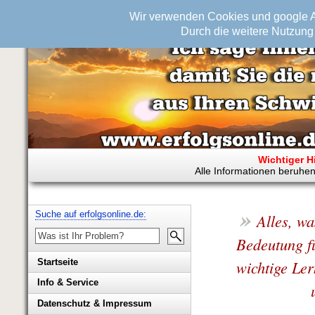
Wir verwenden Cookies und google An
Durch die weitere Nutzung 
Wichtiger H
Alle Informationen beruhen
»
Suche auf erfolgsonline.de:
Alles, wa
Bedeutung fü
wichtige Le
Startseite
Info & Service
Biografie Wolfgang Rademacher
Datenschutz & Impressum