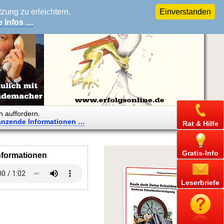
ung zu erleichtern.
Einverstanden
e Infos …
n auffordern.
änzende
Informationen …
Rat & Hilfe
Gratis-Info
nformationen
Leserbriefe