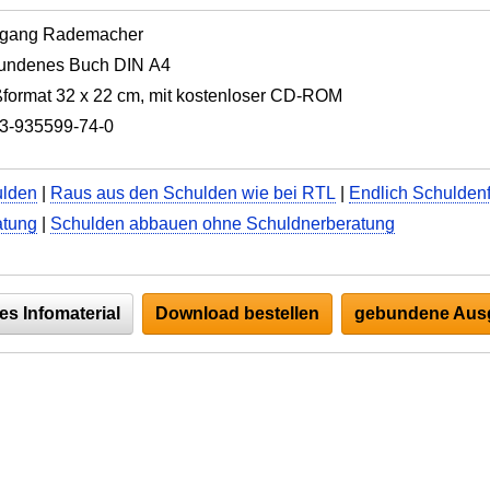
fgang Rademacher
undenes Buch DIN A4
format 32 x 22 cm, mit kostenloser CD-ROM
3-935599-74-0
ulden
|
Raus aus den Schulden wie bei RTL
|
Endlich Schuldenf
atung
|
Schulden abbauen ohne Schuldnerberatung
es Infomaterial
Download bestellen
gebundene Ausg