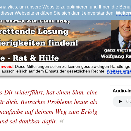
alytics, um unsere Website zu optimieren und Ihnen die Benutz
dieser Webseite erklären Sie sich damit einverstanden.
Weiter
inweis!
Diese Mitteilungen sollen zu keinen gesetzwidrigen Handlunge
 ausschließlich auf dem Einsatz der gesetzlichen Rechte.
Weitere
erg
s Dir widerfährt, hat einen Sinn, eine
Audio-I
r dich. Betrachte Probleme heute als
rnaufgabe auf deinem Weg zum Erfolg
«
und sei dankbar dafür.