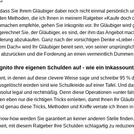
 dass Sie Ihrem Gläubiger dabei noch nicht einmal persönlich un
en Methoden, die ich Ihnen in meinem Ratgeber »Kaufe doch d
hmachen empfehle, gehen Sie inkognito vor. Ihr Gläubiger wird g
rechnet Sie, der Gläubiger, es sind, der ihm das Angebot mac
derung abzukaufen. Ganz nach der vorsichtigen Denke »Lieber 
em Dach« wird Ihr Gläubiger bereit sein, von seiner ursprüngli
abzurücken und die Forderung an einen vermeintlich Dummen b
gnito Ihre eigenen Schulden auf - wie ein Inkassou
nnt, in denen auf diese clevere Weise sage und schreibe 95 % 
elöscht worden sind wie Schulkreide auf einer Tafel. Und das
solut legal und rechtmäßig. Denn diese Operationen »unter fal
n eben nur die richtigen Tricks einleiten, damit Ihnen Ihr Gläubi
d genau diese Tricks, Methoden und Kniffe verrate ich Ihnen 
now-how werden Sie garantiert an keiner anderen Stelle finden.
it, mit diesem Ratgeber Ihre Schulden schlagartig zu reduzieren