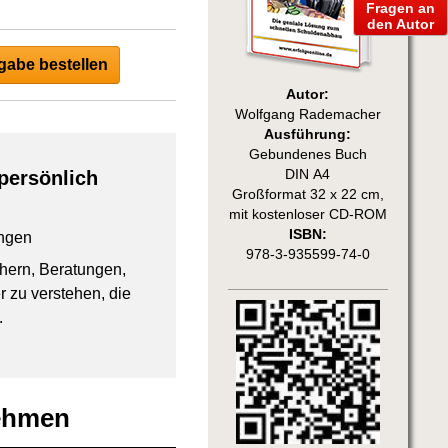
Fragen an
den Autor
abe bestellen
Autor:
Wolfgang Rademacher
Ausführung:
Gebundenes Buch
DIN A4
persönlich
Großformat 32 x 22 cm,
mit kostenloser CD-ROM
ISBN:
ngen
978-3-935599-74-0
chern, Beratungen,
 zu verstehen, die
.
nehmen