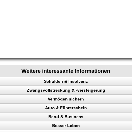
Weitere interessante Informationen
Schulden & Insolvenz
Zwangsvollstreckung & -versteigerung
enz
Vermögen sichern
Auto & Führerschein
gen sichern
Beruf & Business
llstreckung, Schuldner
kontrolle
Besser Leben
n, Punkte
el Content