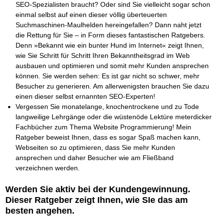
Das richtige Post-Know-How
NEUERSCHEINUNG
SEO-Spezialisten braucht? Oder sind Sie vielleicht sogar schon
Ihren Zeitgewinn maximieren
einmal selbst auf einen dieser völlig überteuerten
GbR-Vertrag mit beschränkter Haftung
BRANDNEU
Suchmaschinen-Maulhelden hereingefallen? Dann naht jetzt
GbR als Einzelperson gründen
die Rettung für Sie – in Form dieses fantastischen Ratgebers.
Denn »Bekannt wie ein bunter Hund im Internet« zeigt Ihnen,
wie Sie Schritt für Schritt Ihren Bekanntheitsgrad im Web
ausbauen und optimieren und somit mehr Kunden ansprechen
können. Sie werden sehen: Es ist gar nicht so schwer, mehr
Besucher zu generieren. Am allerwenigsten brauchen Sie dazu
einen dieser selbst ernannten SEO-Experten!
Vergessen Sie monatelange, knochentrockene und zu Tode
langweilige Lehrgänge oder die wüstenöde Lektüre meterdicker
Fachbücher zum Thema Website Programmierung! Mein
Ratgeber beweist Ihnen, dass es sogar Spaß machen kann,
Webseiten so zu optimieren, dass Sie mehr Kunden
ansprechen und daher Besucher wie am Fließband
verzeichnen werden.
Werden Sie aktiv bei der Kundengewinnung.
Dieser Ratgeber zeigt Ihnen, wie SIe das am
besten angehen.