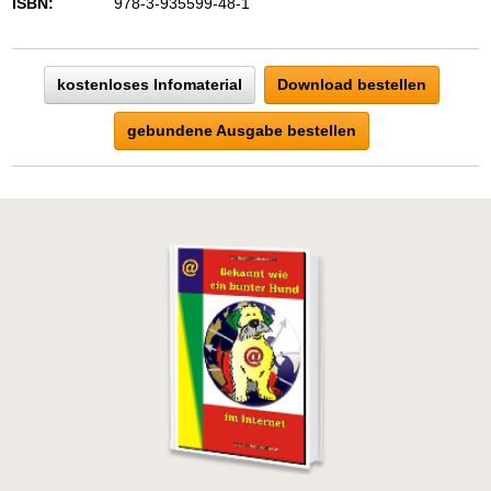
ISBN:
978-3-935599-48-1
kostenloses Infomaterial
Download bestellen
gebundene Ausgabe bestellen