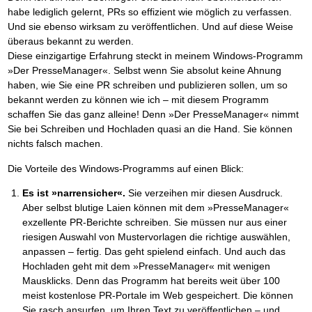
habe lediglich gelernt, PRs so effizient wie möglich zu verfassen.
Und sie ebenso wirksam zu veröffentlichen. Und auf diese Weise
überaus bekannt zu werden.
Diese einzigartige Erfahrung steckt in meinem Windows-Programm
»Der PresseManager«. Selbst wenn Sie absolut keine Ahnung
haben, wie Sie eine PR schreiben und publizieren sollen, um so
bekannt werden zu können wie ich – mit diesem Programm
schaffen Sie das ganz alleine! Denn »Der PresseManager« nimmt
Sie bei Schreiben und Hochladen quasi an die Hand. Sie können
nichts falsch machen.
Die Vorteile des Windows-Programms auf einen Blick:
Es ist »narrensicher«.
Sie verzeihen mir diesen Ausdruck.
Aber selbst blutige Laien können mit dem »PresseManager«
exzellente PR-Berichte schreiben. Sie müssen nur aus einer
riesigen Auswahl von Mustervorlagen die richtige auswählen,
anpassen – fertig. Das geht spielend einfach. Und auch das
Hochladen geht mit dem »PresseManager« mit wenigen
Mausklicks. Denn das Programm hat bereits weit über 100
meist kostenlose PR-Portale im Web gespeichert. Die können
Sie rasch ansurfen, um Ihren Text zu veröffentlichen – und