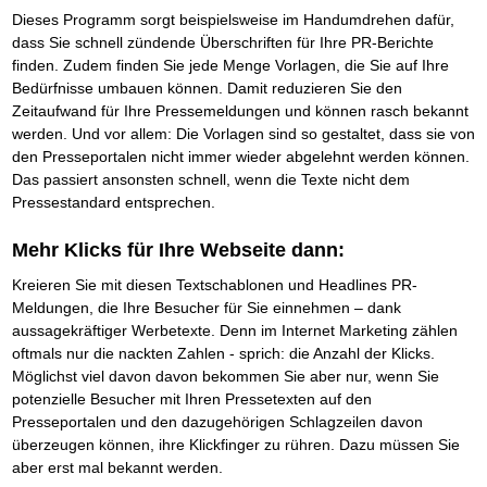
Das richtige Post-Know-How
NEUERSCHEINUNG
Dieses Programm sorgt beispielsweise im Handumdrehen dafür,
Ihren Zeitgewinn maximieren
dass Sie schnell zündende Überschriften für Ihre PR-Berichte
GbR-Vertrag mit beschränkter Haftung
BRANDNEU
GbR als Einzelperson gründen
finden. Zudem finden Sie jede Menge Vorlagen, die Sie auf Ihre
Bedürfnisse umbauen können. Damit reduzieren Sie den
Zeitaufwand für Ihre Pressemeldungen und können rasch bekannt
werden. Und vor allem: Die Vorlagen sind so gestaltet, dass sie von
den Presseportalen nicht immer wieder abgelehnt werden können.
Das passiert ansonsten schnell, wenn die Texte nicht dem
Pressestandard entsprechen.
Mehr Klicks für Ihre Webseite dann:
Kreieren Sie mit diesen Textschablonen und Headlines PR-
Meldungen, die Ihre Besucher für Sie einnehmen – dank
aussagekräftiger Werbetexte. Denn im Internet Marketing zählen
oftmals nur die nackten Zahlen - sprich: die Anzahl der Klicks.
Möglichst viel davon davon bekommen Sie aber nur, wenn Sie
potenzielle Besucher mit Ihren Pressetexten auf den
Presseportalen und den dazugehörigen Schlagzeilen davon
überzeugen können, ihre Klickfinger zu rühren. Dazu müssen Sie
aber erst mal bekannt werden.