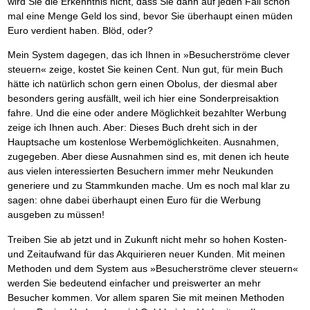
wird Sie die Erkenntnis nicht, dass Sie dann auf jeden Fall schon
mal eine Menge Geld los sind, bevor Sie überhaupt einen müden
Euro verdient haben. Blöd, oder?
Mein System dagegen, das ich Ihnen in »Besucherströme clever
steuern« zeige, kostet Sie keinen Cent. Nun gut, für mein Buch
hätte ich natürlich schon gern einen Obolus, der diesmal aber
besonders gering ausfällt, weil ich hier eine Sonderpreisaktion
fahre. Und die eine oder andere Möglichkeit bezahlter Werbung
zeige ich Ihnen auch. Aber: Dieses Buch dreht sich in der
Hauptsache um kostenlose Werbemöglichkeiten. Ausnahmen,
zugegeben. Aber diese Ausnahmen sind es, mit denen ich heute
aus vielen interessierten Besuchern immer mehr Neukunden
generiere und zu Stammkunden mache. Um es noch mal klar zu
sagen: ohne dabei überhaupt einen Euro für die Werbung
ausgeben zu müssen!
Treiben Sie ab jetzt und in Zukunft nicht mehr so hohen Kosten-
und Zeitaufwand für das Akquirieren neuer Kunden. Mit meinen
Methoden und dem System aus »Besucherströme clever steuern«
werden Sie bedeutend einfacher und preiswerter an mehr
Besucher kommen. Vor allem sparen Sie mit meinen Methoden