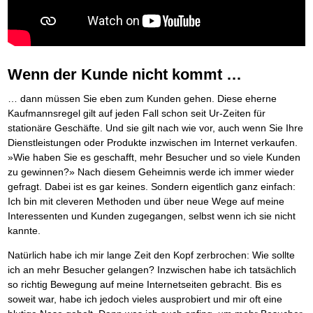
BRANDNEU
Frei Fahrt ohne Punkte
Der Finanzmanager
Mental Force
NEU
Die Macht des Schuldners (Hörbuch)
TIPP
Nützliche Problemlösungen
Kaufe doch Deine Schulden
Behalten Sie den Überblick
BRANDNEU
Entfalten Sie Ihre geistigen Kräfte
Jetzt neu für Unterwegs
Vermögenssicherung durch GbR-Vertrag
NEU
Die geniale Lösung zum schnellen Schuldenabbau
Mental Force - Hörbuch
Der Schuldenkalkulator
NEU
Schutzwall für Hab und Gut
Die Macht des Schuldners
TIPP
Geistigen Kräfte, die unter die Haut gehen
Weg mit Ihren Schulden - per Mausklick
GbR-Vertrag mit beschränkter Haftung
BESTSELLER
Der Weg zur finanziellen Freiheit
Nutze Deine geistigen Waffen
Mach Pleite und starte durch
TIPP
GbR als Einzelperson gründen
Wenn der Kunde nicht kommt …
Federleicht lebendig schreiben
SCHREIB-TIPP
Das Kapital Ihrer geistigen Möglichkeiten
Der sichere Weg aus der wirtschaftlichen Pleite
Sich rechtlich einrichten
BRANDNEU
Ohne Probleme clever Texten und Schreiben
Schlüssel des Erfolgs
Vermögenssicherung durch GbR-Vertrag
NEU
Schützen Sie sich
… dann müssen Sie eben zum Kunden gehen. Diese eherne
Die Macht des Telefax
NEU
Methoden der Lebenstechnik
Schutzwall für Hab und Gut
Stiftung gründen und profitabel vermarkten
BRANDNEU
Kaufmannsregel gilt auf jeden Fall schon seit Ur-Zeiten für
Zeit & Kommunikationsgewinn
Hilf Dir selbst, hilft Dir Gott
Schach dem Gerichtsvollzieher
TIPP
Gründen Sie Ihre Stiftung
stationäre Geschäfte. Und sie gilt nach wie vor, auch wenn Sie Ihre
Mittel gegen Titel
EMPFEHLUNG
Immer den Geist zum TUN begeistern
Gerichtsvollziehervorschriften nutzen
Dienstleistungen oder Produkte inzwischen im Internet verkaufen.
Sichern Sie Einkommen und Vermögenswerte 100%-tig ab
Die Feuerkraft
Weiße Weste durch Umzug
TIPP
TIPP
»Wie haben Sie es geschafft, mehr Besucher und so viele Kunden
Bekannt wie ein bunter Hund im Internet
INTERNET-TIPP
Holen Sie Erfolg in Ihr Leben
Das Meldesystem clever nutzen
schnell im Internet bekannt werden und damit viel Geld verdienen
zu gewinnen?» Nach diesem Geheimnis werde ich immer wieder
Mit System zum Erfolg
Die Betablocker Insolvenz
GEHEIMTIPP
NEU
Schreib Dich reich
gefragt. Dabei ist es gar keines. Sondern eigentlich ganz einfach:
SCHREIB VERTRIEBS TIPP
Starten Sie endlich durch
Insolvenzantrag abwehren
Vom Gedanken zum Bestseller
Ich bin mit cleveren Methoden und über neue Wege auf meine
Finanzielle Freiheit trotz Insolvenz
TIPP
Interessenten und Kunden zugegangen, selbst wenn ich sie nicht
80% Ihrer Einnahmen behalten
kannte.
Wie man mit Pfändungen umgeht
BRANDNEU
Bestens informiert sein
Natürlich habe ich mir lange Zeit den Kopf zerbrochen: Wie sollte
TV-Lehrgang: Wie man mit Pfändungen umgeht
EMPFEHLUNG
ich an mehr Besucher gelangen? Inzwischen habe ich tatsächlich
Schnell und kompakt
so richtig Bewegung auf meine Internetseiten gebracht. Bis es
Schach der SCHUFA
FRISCH EINGETROFFEN
soweit war, habe ich jedoch vieles ausprobiert und mir oft eine
Schnell eine saubere SCHUFA