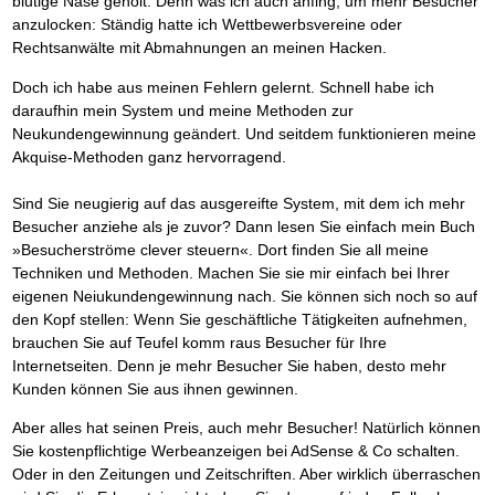
blutige Nase geholt. Denn was ich auch anfing, um mehr Besucher
Das richtige Post-Know-How
NEUERSCHEINUNG
Ihren Zeitgewinn maximieren
anzulocken: Ständig hatte ich Wettbewerbsvereine oder
GbR-Vertrag mit beschränkter Haftung
Rechtsanwälte mit Abmahnungen an meinen Hacken.
BRANDNEU
GbR als Einzelperson gründen
Doch ich habe aus meinen Fehlern gelernt. Schnell habe ich
daraufhin mein System und meine Methoden zur
Neukundengewinnung geändert. Und seitdem funktionieren meine
Akquise-Methoden ganz hervorragend.
Sind Sie neugierig auf das ausgereifte System, mit dem ich mehr
Besucher anziehe als je zuvor? Dann lesen Sie einfach mein Buch
»Besucherströme clever steuern«. Dort finden Sie all meine
Techniken und Methoden. Machen Sie sie mir einfach bei Ihrer
eigenen Neiukundengewinnung nach. Sie können sich noch so auf
den Kopf stellen: Wenn Sie geschäftliche Tätigkeiten aufnehmen,
brauchen Sie auf Teufel komm raus Besucher für Ihre
Internetseiten. Denn je mehr Besucher Sie haben, desto mehr
Kunden können Sie aus ihnen gewinnen.
Aber alles hat seinen Preis, auch mehr Besucher! Natürlich können
Sie kostenpflichtige Werbeanzeigen bei AdSense & Co schalten.
Oder in den Zeitungen und Zeitschriften. Aber wirklich überraschen