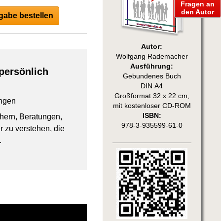
Fragen an
den Autor
abe bestellen
Autor:
Wolfgang Rademacher
Ausführung:
persönlich
Gebundenes Buch
DIN A4
Großformat 32 x 22 cm,
ngen
mit kostenloser CD-ROM
ISBN:
chern, Beratungen,
978-3-935599-61-0
 zu verstehen, die
.