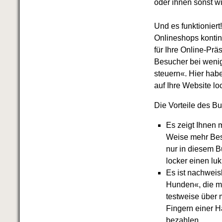
oder ihnen sonst w
Das richtige Post-Know-How
NEUERSCHEINUNG
Ihren Zeitgewinn maximieren
Und es funktioniert
GbR-Vertrag mit beschränkter
Onlineshops kontin
Haftung
BRANDNEU
für Ihre Online-Prä
GbR als Einzelperson gründen
Besucher bei weni
steuern«. Hier habe
auf Ihre Website l
Die Vorteile des Bu
Es zeigt Ihnen 
Weise mehr Bes
nur in diesem 
locker einen lu
Es ist nachweis
Hunden«, die m
testweise über 
Fingern einer H
bezahlen.