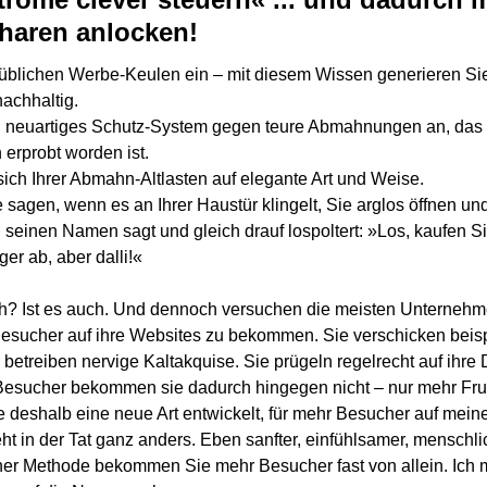
charen anlocken!
 üblichen Werbe-Keulen ein – mit diesem Wissen generieren S
nachhaltig.
 neuartiges Schutz-System gegen teure Abmahnungen an, das
erprobt worden ist.
sich Ihrer Abmahn-Altlasten auf elegante Art und Weise.
sagen, wenn es an Ihrer Haustür klingelt, Sie arglos öffnen un
 seinen Namen sagt und gleich drauf lospoltert: »Los, kaufen Sie 
er ab, aber dalli!«
ich? Ist es auch. Und dennoch versuchen die meisten Unternehm
Besucher auf ihre Websites zu bekommen. Sie verschicken bei
etreiben nervige Kaltakquise. Sie prügeln regelrecht auf ihre D
Besucher bekommen sie dadurch hingegen nicht – nur mehr Fru
be deshalb eine neue Art entwickelt, für mehr Besucher auf mei
t in der Tat ganz anders. Eben sanfter, einfühlsamer, menschli
ner Methode bekommen Sie mehr Besucher fast von allein. Ich 