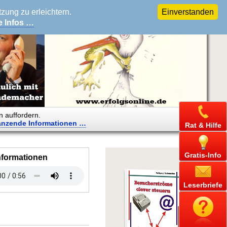
ung zu erleichtern.
Einverstanden
e Infos …
n auffordern.
änzende
Informationen …
Rat & Hilfe
Gratis-Info
nformationen
Leserbriefe