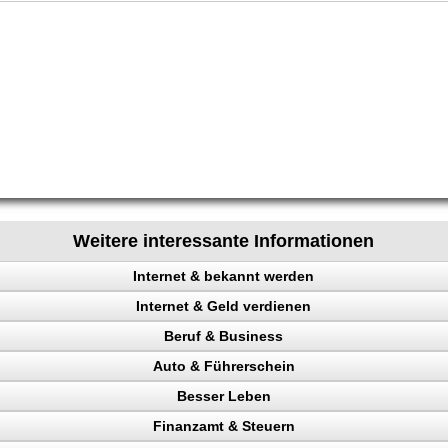
Weitere interessante Informationen
Internet & bekannt werden
Internet & Geld verdienen
 Rechtsanwalt
Beruf & Business
ing erhöhen
Auto & Führerschein
 Besucher
el Content
Besser Leben
ehr Besucher
ng machen
kontrolle
Finanzamt & Steuern
gewinnung
uktur aufbauen
en
n, Punkte