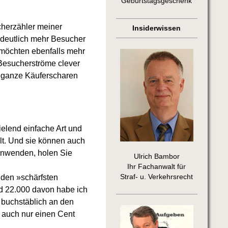
Geburtstagsgeschenk
ucherzähler meiner
Insiderwissen
 deutlich mehr Besucher
e möchten ebenfalls mehr
Besucherströme clever
ei ganze Käuferscharen
elend einfache Art und
lt. Und sie können auch
anwenden, holen Sie
Ulrich Bambor
Ihr Fachanwalt für
Straf- u. Verkehrsrecht
 den »schärfsten
d 22.000 davon habe ich
 buchstäblich an den
 auch nur einen Cent