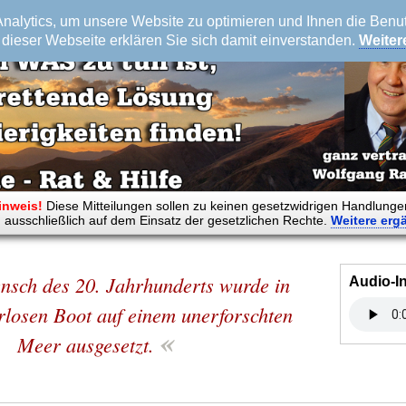
alytics, um unsere Website zu optimieren und Ihnen die Benutz
dieser Webseite erklären Sie sich damit einverstanden.
Weiter
inweis!
Diese Mitteilungen sollen zu keinen gesetzwidrigen Handlunge
 ausschließlich auf dem Einsatz der gesetzlichen Rechte.
Weitere
erg
sch des 20. Jahrhunderts wurde in
Audio-I
rlosen Boot auf einem unerforschten
«
Meer ausgesetzt.