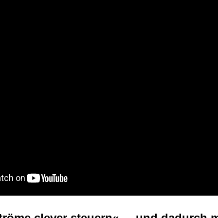
röme clever steuern« ... und dadurch 