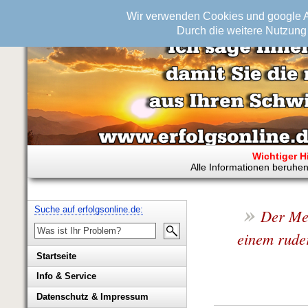
Wir verwenden Cookies und google An
Durch die weitere Nutzung 
Wichtiger H
Alle Informationen beruhen
»
Suche auf erfolgsonline.de:
Der Men
einem rude
Startseite
Info & Service
Biografie Wolfgang Rademacher
Datenschutz & Impressum