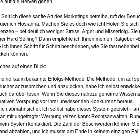
ie auf die Nerven gehen.
! Seit ich diese sanfte Art des Marketings betreibe, ruft der Bes
uierlich Hosianna. Machen Sie es doch wie ich! Holen Sie sich
senzen – bei deutlich weniger Stress, Ärger und Misserfolg. Si
ger Hard Selling? Dann empfehle ich Ihnen meinen Ratgeber »
 ich Ihnen Schritt für Schritt beschrieben, wie Sie fast nebenb
ocken können.
ches auf einen Blick:
meine kaum bekannte Erfolgs-Methode. Die Methode, um auf spi
ucher anzusprechen und anzulocken, habe ich selbst entwicke
Buch darüber lesen. Wenn Sie dieses nahezu geheime Wissen 
krativen Vorsprung vor Ihrer unwissenden Konkurrenz heraus.
lich abmahnsicher. Ich selbst habe dieses System getestet – an
an mit ungefragter Werbung reizen kann: Rechtsanwälten. Run
mein System kontaktiert. Die Zahl der Beschwerden können Sie
and abzählen, und ich musste am Ende in keinem einzigen Fall