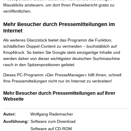
Das richtige Post-Know-How
NEUERSCHEINUNG
Mausklicks ansteuern, um dort Ihren Pressebericht gratis zu
Ihren Zeitgewinn maximieren
veröffentlichen.
GbR-Vertrag mit beschränkter Haftung
BRANDNEU
GbR als Einzelperson gründen
Mehr Besucher durch Pressemitteilungen im
Internet
Als weiteres Glanzstück bietet das Programm die Funktion,
schädlichen Doppel-Content zu vermeiden – buchstäblich auf
Knopfdruck. So bieten Sie Google stets einzigartige Inhalte und
werden daher von dieser wichtigsten deutschen Suchmaschine
rasch in den Spitzenpositionen gelistet.
Dieses PC-Programm »Der PresseManager« hilft Ihnen, schnell
Ihre Pressemitteilungen nicht nur im Internet zu verbreiten!
Mehr Besucher durch Pressemitteilungen auf Ihrer
Webseite
Autor:
Wolfgang Rademacher
Ausführung:
Software zum Download
Software auf CD-ROM