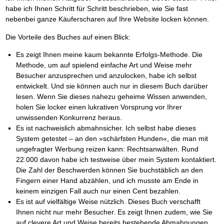
habe ich Ihnen Schritt für Schritt beschrieben, wie Sie fast
nebenbei ganze Käuferscharen auf Ihre Website locken können.
Die Vorteile des Buches auf einen Blick:
Es zeigt Ihnen meine kaum bekannte Erfolgs-Methode. Die
Methode, um auf spielend einfache Art und Weise mehr
Besucher anzusprechen und anzulocken, habe ich selbst
entwickelt. Und sie können auch nur in diesem Buch darüber
lesen. Wenn Sie dieses nahezu geheime Wissen anwenden,
holen Sie locker einen lukrativen Vorsprung vor Ihrer
unwissenden Konkurrenz heraus.
Es ist nachweislich abmahnsicher. Ich selbst habe dieses
System getestet – an den »schärfsten Hunden«, die man mit
ungefragter Werbung reizen kann: Rechtsanwälten. Rund
22.000 davon habe ich testweise über mein System kontaktiert.
Die Zahl der Beschwerden können Sie buchstäblich an den
Fingern einer Hand abzählen, und ich musste am Ende in
keinem einzigen Fall auch nur einen Cent bezahlen.
Es ist auf vielfältige Weise nützlich. Dieses Buch verschafft
Ihnen nicht nur mehr Besucher. Es zeigt Ihnen zudem, wie Sie
auf clevere Art und Weise bereits bestehende Abmahnungen