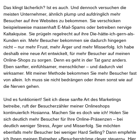
Das richtige Post-Know-How
NEUERSCHEINUNG
Ihren Zeitgewinn maximieren
Das klingt lächerlich? Ist es auch. Und dennoch versuchen die
GbR-Vertrag mit beschränkter Haftung
BRANDNEU
meisten Unternehmer, ähnlich plump und aufdringlich mehr
GbR als Einzelperson gründen
Besucher auf ihre Websites zu bekommen. Sie verschicken
beispielsweise massenhaft E-Mail-Spams oder betreiben nervige
Kaltakquise. Sie prügeln regelrecht auf ihre Die-hätte-ich-gern-als-
Kunden ein. Mehr Besucher bekommen sie dadurch hingegen
nicht – nur mehr Frust, mehr Ärger und mehr Misserfolg. Ich habe
deshalb eine neue Art entwickelt, für mehr Besucher auf meinen
Online-Shops zu sorgen. Denn es geht in der Tat ganz anders.
Eben sanfter, einfühlsamer, menschlicher – und dadurch viel
wirksamer. Mit meiner Methode bekommen Sie mehr Besucher fast
von allein. Ich muss sie nicht bedrängen oder ihnen sonst wie auf
die Nerven gehen.
Und es funktioniert! Seit ich diese sanfte Art des Marketings
betreibe, ruft der Besucherzähler meiner Onlineshops
kontinuierlich Hosianna. Machen Sie es doch wie ich! Holen Sie
sich deutlich mehr Besucher für Ihre Online-Präsenzen – bei
deutlich weniger Stress, Ärger und Misserfolg. Sie möchten
ebenfalls mehr Besucher bei weniger Hard Selling? Dann empfehle
ich Ihnen meinen Ratgeber »Besucherströme clever steuern«. Hier