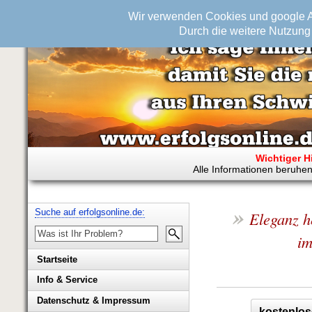
Wir verwenden Cookies und google An
Durch die weitere Nutzung 
Wichtiger H
Alle Informationen beruhen
»
Suche auf erfolgsonline.de:
Eleganz he
im
Startseite
Info & Service
Biografie Wolfgang Rademacher
Datenschutz & Impressum
kostenlos