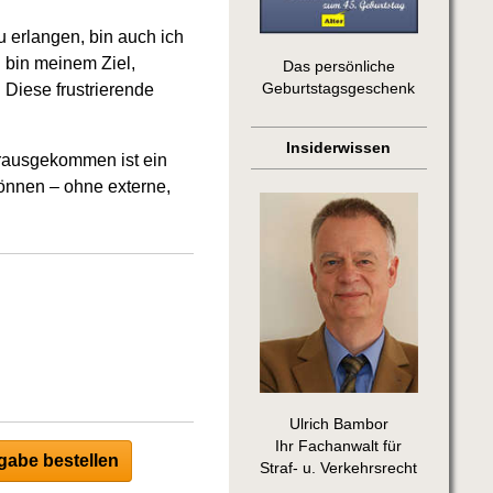
u erlangen, bin auch ich
 bin meinem Ziel,
Das persönliche
Diese frustrierende
Geburtstagsgeschenk
Insiderwissen
erausgekommen ist ein
önnen – ohne externe,
Ulrich Bambor
Ihr Fachanwalt für
abe bestellen
Straf- u. Verkehrsrecht