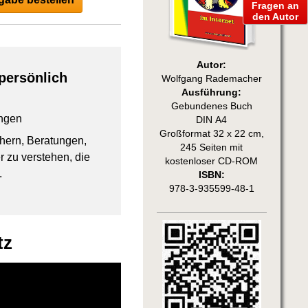
Fragen an
den Autor
Autor:
persönlich
Wolfgang Rademacher
Ausführung:
Gebundenes Buch
ngen
DIN A4
Großformat 32 x 22 cm,
chern, Beratungen,
245 Seiten mit
 zu verstehen, die
kostenloser CD-ROM
.
ISBN:
978-3-935599-48-1
tz