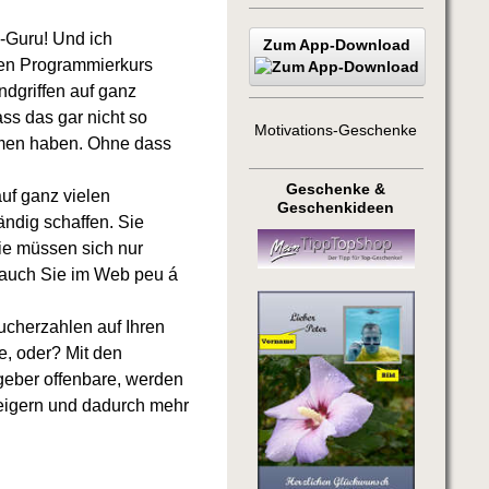
-Guru! Und ich
Zum App-Download
gen Programmierkurs
dgriffen auf ganz
ss das gar nicht so
Motivations-Geschenke
mmen haben. Ohne dass
Geschenke &
uf ganz vielen
Geschenkideen
ändig schaffen. Sie
ie müssen sich nur
n auch Sie im Web peu á
ucherzahlen auf Ihren
e, oder? Mit den
geber offenbare, werden
eigern und dadurch mehr