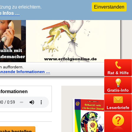
ung zu erleichtern.
Einverstanden
e Infos …
n auffordern.
änzende
Informationen …
Rat & Hilfe
Gratis-Info
nformationen
Leserbriefe
abe bestellen