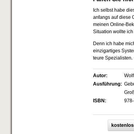
Das richtige Post-Know-How
NEUERSCHEINUNG
Ich selbst habe di
Ihren Zeitgewinn maximieren
anfangs auf diese 
GbR-Vertrag mit beschränkter
meinen Online-Beka
Haftung
BRANDNEU
GbR als Einzelperson gründen
Situation wollte ic
Denn ich habe mich
einzigartiges Syst
teure Spezialisten
Autor:
Wol
Ausführung:
Geb
Groß
ISBN:
978-
kostenlos