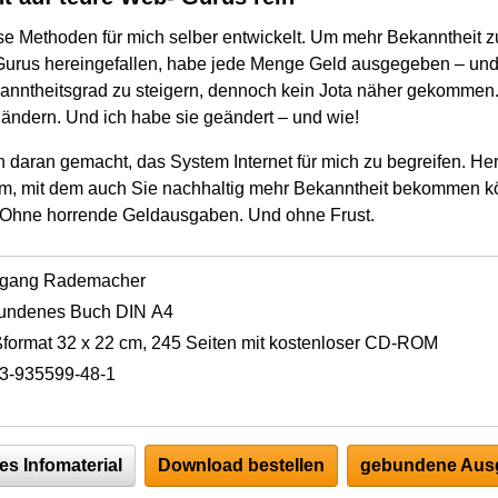
ese Methoden für mich selber entwickelt. Um mehr Bekanntheit z
Gurus hereingefallen, habe jede Menge Geld ausgegeben – und
nntheitsgrad zu steigern, dennoch kein Jota näher gekommen. 
h ändern. Und ich habe sie geändert – und wie!
 daran gemacht, das System Internet für mich zu begreifen. H
em, mit dem auch Sie nachhaltig mehr Bekanntheit bekommen k
. Ohne horrende Geldausgaben. Und ohne Frust.
fgang Rademacher
undenes Buch DIN A4
format 32 x 22 cm, 245 Seiten mit kostenloser CD-ROM
3-935599-48-1
es Infomaterial
Download bestellen
gebundene Ausg