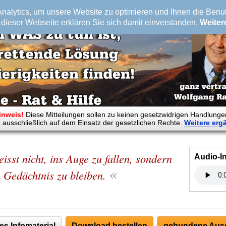
alytics, um unsere Website zu optimieren und Ihnen die Benutz
dieser Webseite erklären Sie sich damit einverstanden.
Weiter
inweis!
Diese Mitteilungen sollen zu keinen gesetzwidrigen Handlunge
 ausschließlich auf dem Einsatz der gesetzlichen Rechte.
Weitere
erg
isst nicht, ins Auge zu fallen, sondern
Audio-I
«
 Gedächtnis zu bleiben.
es Infomaterial
Download bestellen
gebundene Ausg