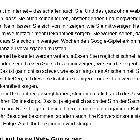
t im Internet – das schaffen auch Sie! Und das ganz ohne Web
en, dass Sie auch keinen teuren, anstrengenden und langwieri
Nein, lassen Sie sich von mir zeigen, wie Sie mit wenigen Han
im Weltnetz für mehr Bekanntheit sorgen. Sie werden sehen, da
d dass Sie schon in wenigen Wochen den Google-Gipfel erklo
inanziell verausgaben mussten.
ernet bekannter werden wollen, müssen Sie möglichst schnell a
finden sein. Lassen Sie sich von mir zeigen, wie Sie das eigenh
as ist gar nicht so schwer, wie es anfangs den Anschein hat. S
schließen, mit dieser Aktivität anzufangen – und schon werde
kanntheit sorgen.
mehr Bekanntheit gesorgt haben, steigen natürlich auch die Bes
hren Onlineshops. Das ist ja eigentlich auch der Sinn der Sach
en und Ratschlägen, die ich Ihnen in meinem einzigartigen Rat
mehr Besucher bekommen, sondern auch Ihre Konversionsrate st
 Folge: Auch Ihr Einkommen wird steigen!
ht auf teure Web- Gurus rein