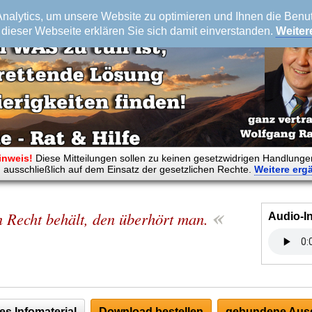
alytics, um unsere Website zu optimieren und Ihnen die Benutz
dieser Webseite erklären Sie sich damit einverstanden.
Weiter
inweis!
Diese Mitteilungen sollen zu keinen gesetzwidrigen Handlunge
 ausschließlich auf dem Einsatz der gesetzlichen Rechte.
Weitere
erg
«
 Recht behält, den überhört man.
Audio-I
es Infomaterial
Download bestellen
gebundene Ausg