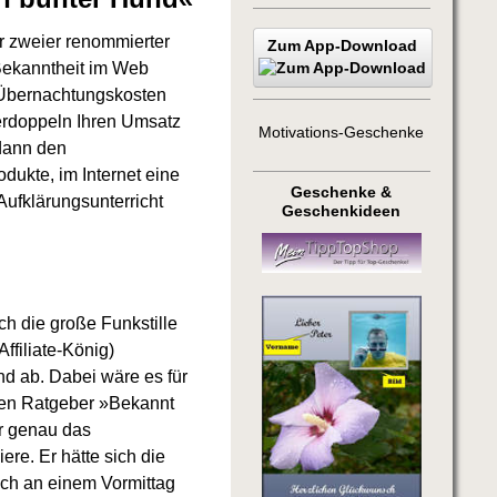
ar zweier renommierter
Zum App-Download
 Bekanntheit im Web
d Übernachtungskosten
erdoppeln Ihren Umsatz
Motivations-Geschenke
 dann den
ukte, im Internet eine
Geschenke &
Aufklärungsunterricht
Geschenkideen
h die große Funkstille
ffiliate-König)
nd ab. Dabei wäre es für
nen Ratgeber »Bekannt
ur genau das
ere. Er hätte sich die
ich an einem Vormittag