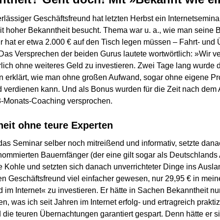
erlässiger Geschäftsfreund hat letzten Herbst ein Internetsemin
mit hoher Bekanntheit besucht. Thema war u. a., wie man seine
ür hat er etwa 2.000 € auf den Tisch legen müssen – Fahrt- un
as Versprechen der beiden Gurus lautete wortwörtlich: »Wir v
rlich ohne weiteres Geld zu investieren. Zwei Tage lang wurde
 erklärt, wie man ohne großen Aufwand, sogar ohne eigene Prod
d verdienen kann. Und als Bonus wurden für die Zeit nach dem 
3-Monats-Coaching versprochen.
eit ohne teure Experten
as Seminar selber noch mitreißend und informativ, setzte danac
nommierten Bauernfänger (der eine gilt sogar als Deutschlands A
ie Kohle und setzten sich danach unverrichteter Dinge ins Ausla
n Geschäftsfreund viel einfacher gewesen, nur 29,95 € in mei
 im Internet« zu investieren. Er hätte in Sachen Bekanntheit n
was ich seit Jahren im Internet erfolg- und ertragreich praktizi
 die teuren Übernachtungen garantiert gespart. Denn hätte er s