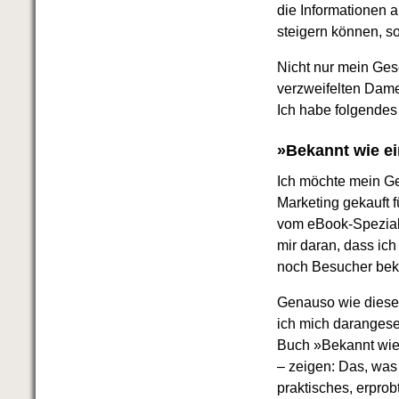
Das richtige Post-Know-How
die Informationen 
NEUERSCHEINUNG
steigern können, s
Ihren Zeitgewinn maximieren
GbR-Vertrag mit beschränkter
Nicht nur mein Gesc
Haftung
BRANDNEU
verzweifelten Dame
GbR als Einzelperson gründen
Ich habe folgendes
»Bekannt wie ei
Ich möchte mein Gel
Marketing gekauft f
vom eBook-Spezialis
mir daran, dass ic
noch Besucher beko
Genauso wie diese 
ich mich darangeset
Buch »Bekannt wie 
– zeigen: Das, was
praktisches, erprob