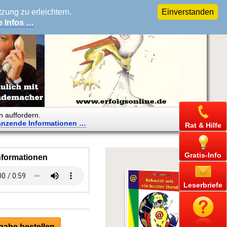
ung zu erleichtern.
Einverstanden
e Infos …
n auffordern.
änzende
Informationen …
Rat & Hilfe
Gratis-Info
nformationen
Leserbriefe
abe bestellen