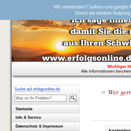
Wir verwenden Cookies und google An
Durch die weitere Nutzung 
Wichtiger H
Alle Informationen beruhen
»
Suche auf erfolgsonline.de:
Wer gern
Startseite
Info & Service
Biografie Wolfgang Rademacher
Datenschutz & Impressum
kostenlos