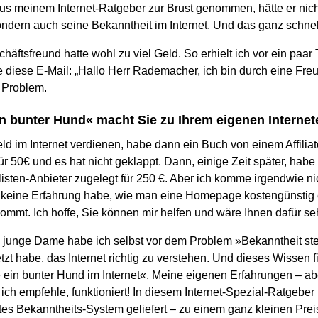
aus meinem Internet-Ratgeber zur Brust genommen, hätte er nic
ondern auch seine Bekanntheit im Internet. Und das ganz schnel
häftsfreund hatte wohl zu viel Geld. So erhielt ich vor ein paar
 diese E-Mail: „Hallo Herr Rademacher, ich bin durch eine Fre
 Problem.
n bunter Hund« macht Sie zu Ihrem eigenen Internet
d im Internet verdienen, habe dann ein Buch von einem Affiliate
ür 50€ und es hat nicht geklappt. Dann, einige Zeit später, habe
ten-Anbieter zugelegt für 250 €. Aber ich komme irgendwie nich
h keine Erfahrung habe, wie man eine Homepage kostengünstig e
mmt. Ich hoffe, Sie können mir helfen und wäre Ihnen dafür se
junge Dame habe ich selbst vor dem Problem »Bekanntheit ste
zt habe, das Internet richtig zu verstehen. Und dieses Wissen 
ein bunter Hund im Internet«. Meine eigenen Erfahrungen – ab
 ich empfehle, funktioniert! In diesem Internet-Spezial-Ratgeb
tes Bekanntheits-System geliefert – zu einem ganz kleinen Preis