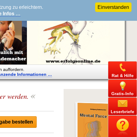
ung zu erleichtern.
Einverstanden
e Infos …
n auffordern.
änzende
Informationen …
Rat & Hilfe
«
Gratis-Info
ver werden.
Leserbriefe
abe bestellen