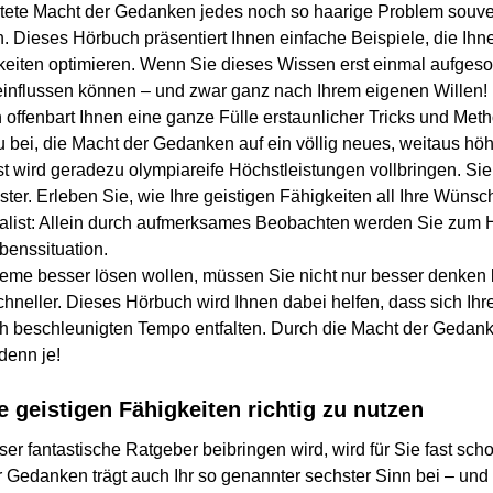
htete Macht der Gedanken jedes noch so haarige Problem souve
. Dieses Hörbuch präsentiert Ihnen einfache Beispiele, die Ihne
keiten optimieren. Wenn Sie dieses Wissen erst einmal aufge
influssen können – und zwar ganz nach Ihrem eigenen Willen!
offenbart Ihnen eine ganze Fülle erstaunlicher Tricks und Met
u bei, die Macht der Gedanken auf ein völlig neues, weitaus h
Geist wird geradezu olympiareife Höchstleistungen vollbringen. 
ster. Erleben Sie, wie Ihre geistigen Fähigkeiten all Ihre Wünsc
alist: Allein durch aufmerksames Beobachten werden Sie zum 
benssituation.
me besser lösen wollen, müssen Sie nicht nur besser denken k
hneller. Dieses Hörbuch wird Ihnen dabei helfen, dass sich Ihr
ch beschleunigten Tempo entfalten. Durch die Macht der Geda
denn je!
e geistigen Fähigkeiten richtig zu nutzen
er fantastische Ratgeber beibringen wird, wird für Sie fast sch
 Gedanken trägt auch Ihr so genannter sechster Sinn bei – und