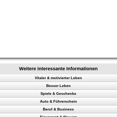
Weitere interessante Informationen
Vitaler & motivierter Leben
Besser Leben
chen steuern
Spiele & Geschenke
e
Auto & Führerschein
ainieren
Beruf & Business
nk
kontrolle