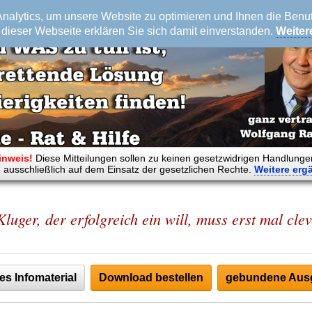
alytics, um unsere Website zu optimieren und Ihnen die Benutz
dieser Webseite erklären Sie sich damit einverstanden.
Weiter
inweis!
Diese Mitteilungen sollen zu keinen gesetzwidrigen Handlunge
 ausschließlich auf dem Einsatz der gesetzlichen Rechte.
Weitere
erg
Kluger, der erfolgreich ein will, muss erst mal cle
es Infomaterial
Download bestellen
gebundene Ausg