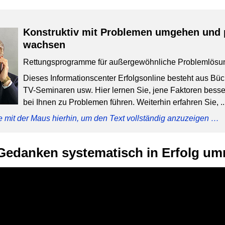
Konstruktiv mit Problemen umgehen und 
wachsen
Rettungsprogramme für außergewöhnliche Problemlösu
Dieses Informationscenter Erfolgsonline besteht aus Bü
TV-Seminaren usw. Hier lernen Sie, jene Faktoren besser
bei Ihnen zu Problemen führen. Weiterhin erfahren Sie, ..
e mit der Maus hierhin, um den Text vollständig anzuzeigen …
Gedanken systematisch in Erfolg u