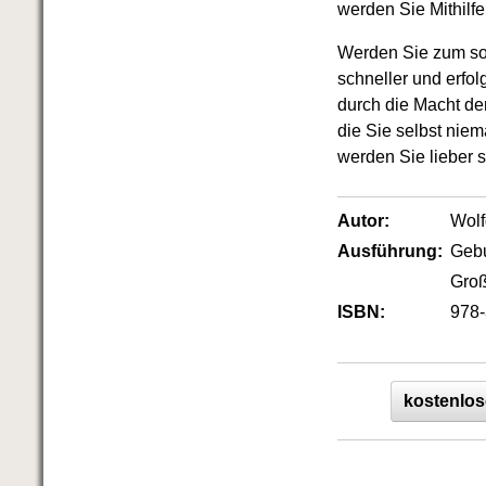
Das richtige Post-Know-How
werden Sie Mithilf
NEUERSCHEINUNG
Ihren Zeitgewinn maximieren
Werden Sie zum sou
GbR-Vertrag mit beschränkter
schneller und erfo
Haftung
BRANDNEU
durch die Macht de
GbR als Einzelperson gründen
die Sie selbst niem
werden Sie lieber 
Autor:
Wol
Ausführung:
Geb
Groß
ISBN:
978-
kostenlos