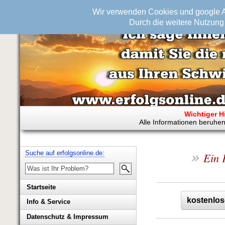
Wir verwenden Cookies und google An
Durch die weitere Nutzung 
Wichtiger H
Alle Informationen beruhen
»
Suche auf erfolgsonline.de:
Ein 
Startseite
kostenlos
Info & Service
Biografie Wolfgang Rademacher
Datenschutz & Impressum