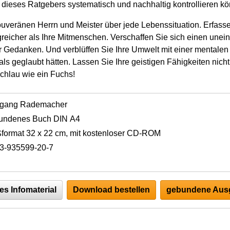
e dieses Ratgebers systematisch und nachhaltig kontrollieren k
veränen Herrn und Meister über jede Lebenssituation. Erfasse
lgreicher als Ihre Mitmenschen. Verschaffen Sie sich einen une
r Gedanken. Und verblüffen Sie Ihre Umwelt mit einer mentalen 
als geglaubt hätten. Lassen Sie Ihre geistigen Fähigkeiten nicht
schlau wie ein Fuchs!
fgang Rademacher
undenes Buch DIN A4
format 32 x 22 cm, mit kostenloser CD-ROM
3-935599-20-7
es Infomaterial
Download bestellen
gebundene Ausg