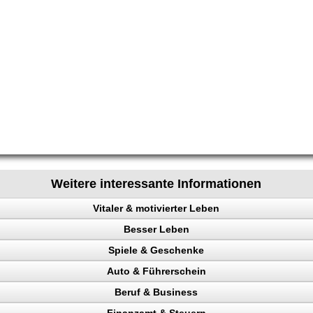
Weitere interessante Informationen
Vitaler & motivierter Leben
Besser Leben
chen steuern
Spiele & Geschenke
e
Auto & Führerschein
ainieren
Beruf & Business
nk
kontrolle