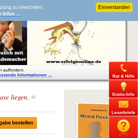
ung zu erleichtern.
Einverstanden
e Infos …
n auffordern.
änzende
Informationen …
Rat & Hilfe
«
Gratis-Info
ase liegen.
Leserbriefe
abe bestellen