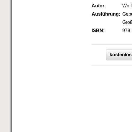
Das richtige Post-Know-How
Autor:
Wol
NEUERSCHEINUNG
Ihren Zeitgewinn maximieren
Ausführung:
Geb
GbR-Vertrag mit beschränkter
Groß
Haftung
BRANDNEU
GbR als Einzelperson gründen
ISBN:
978-
kostenlos