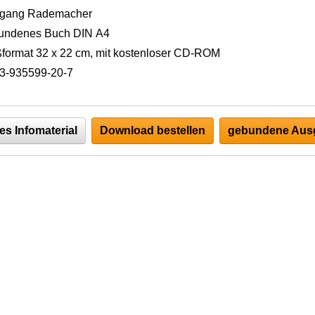
fgang Rademacher
undenes Buch DIN A4
format 32 x 22 cm, mit kostenloser CD-ROM
3-935599-20-7
es Infomaterial
Download bestellen
gebundene Ausg