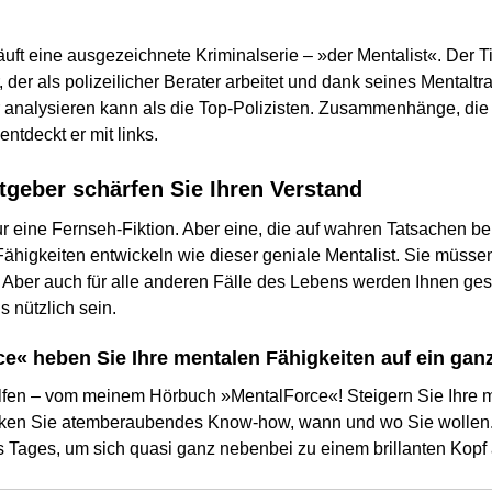
äuft eine ausgezeichnete Kriminalserie – »der Mentalist«. Der Tit
 der als polizeilicher Berater arbeitet und dank seines Mentaltr
r analysieren kann als die Top-Polizisten. Zusammenhänge, d
entdeckt er mit links.
tgeber schärfen Sie Ihren Verstand
nur eine Fernseh-Fiktion. Aber eine, die auf wahren Tatsachen b
ähigkeiten entwickeln wie dieser geniale Mentalist. Sie müssen
n. Aber auch für alle anderen Fälle des Lebens werden Ihnen ge
 nützlich sein.
ce« heben Sie Ihre mentalen Fähigkeiten auf ein gan
lfen – vom meinem Hörbuch »MentalForce«! Steigern Sie Ihre m
anken Sie atemberaubendes Know-how, wann und wo Sie wollen.
 Tages, um sich quasi ganz nebenbei zu einem brillanten Kopf 