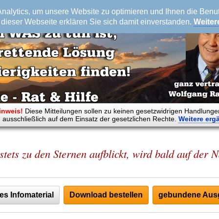
alytics, um unsere Website zu optimieren und Ihnen die Benutz
dieser Webseite erklären Sie sich damit einverstanden.
Weiter
inweis!
Diese Mitteilungen sollen zu keinen gesetzwidrigen Handlunge
 ausschließlich auf dem Einsatz der gesetzlichen Rechte.
Weitere
erg
stets zu den Sternen aufblickt, wird bald auf der N
es Infomaterial
Download bestellen
gebundene Ausg