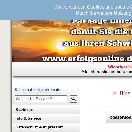
Wir verwenden Cookies und google An
Durch die weitere Nutzung 
Wichtiger H
Alle Informationen beruhen
»
Suche auf erfolgsonline.de:
Wer 
Startseite
kostenlos
Info & Service
Biografie Wolfgang Rademacher
Datenschutz & Impressum