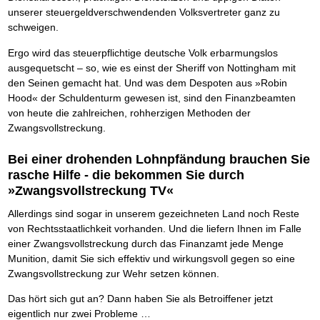
Das richtige Post-Know-How
NEUERSCHEINUNG
unserer steuergeldverschwendenden Volksvertreter ganz zu
Ihren Zeitgewinn maximieren
schweigen.
GbR-Vertrag mit beschränkter Haftung
BRANDNEU
GbR als Einzelperson gründen
Ergo wird das steuerpflichtige deutsche Volk erbarmungslos
ausgequetscht – so, wie es einst der Sheriff von Nottingham mit
den Seinen gemacht hat. Und was dem Despoten aus »Robin
Hood« der Schuldenturm gewesen ist, sind den Finanzbeamten
von heute die zahlreichen, rohherzigen Methoden der
Zwangsvollstreckung.
Bei einer drohenden Lohnpfändung brauchen Sie
rasche Hilfe - die bekommen Sie durch
»Zwangsvollstreckung TV«
Allerdings sind sogar in unserem gezeichneten Land noch Reste
von Rechtsstaatlichkeit vorhanden. Und die liefern Ihnen im Falle
einer Zwangsvollstreckung durch das Finanzamt jede Menge
Munition, damit Sie sich effektiv und wirkungsvoll gegen so eine
Zwangsvollstreckung zur Wehr setzen können.
Das hört sich gut an? Dann haben Sie als Betroiffener jetzt
eigentlich nur zwei Probleme …