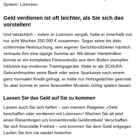
Das richtige Post-Know-How
NEUERSCHEINUNG
System: Lizenzen.
Ihren Zeitgewinn maximieren
GbR-Vertrag mit beschränkter Haftung
BRANDNEU
Geld verdienen ist oft leichter, als Sie sich das
GbR als Einzelperson gründen
vorstellen!
Und tatsächlich – indem er Lizenzen vergab, hatte er innerhalb von
nur acht Wochen 250.000 € zusammen. Sogar seine bis dato
schlimmste Heimsuchung, sein eigener Gerichtsvollzieher nämlich,
vertraute ihm eine üppige Summe an. Mit dieser Viertelmillion
konnte er ein komplettes Fitnessstudio aus dem Boden stampfen.
Inklusive top-moderner Trainingsgeräte. Hätte er als SCHUFA-
Gebrandmarkter seine Bank oder seine Sparkasse nach einem
ganz normalen Kredit gefragt, er hätte nur Hohngelächter geerntet.
So aber konnte er seine finanziellen Muskeln richtig spielen lassen.
Lassen Sie das Geld auf Sie zu kommen
Lassen auch Sie sich helfen – von meinem Ratgeber »Geld
beschaffen oder verdienen mit Lizenzen«! Machen Sie ab jetzt
einen Riesenbogen um konventionelle Geldinstitute! Verschaffen
Sie sich finanzielle Freiheit – und kommen Sie dem Geld entgegen.
Laufen Sie ihm nie wieder hinterher.