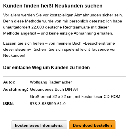
Das richtige Post-Know-How
NEUERSCHEINUNG
Kunden finden heißt Neukunden suchen
Ihren Zeitgewinn maximieren
GbR-Vertrag mit beschränkter Haftung
BRANDNEU
Vor allem werden Sie vor kostspieligen Abmahnungen sicher sein.
GbR als Einzelperson gründen
Denn diese Methode wurde von mir persönlich getestet: Ich habe
unaufgefordert 22.000 deutsche Rechtsanwälte mit dieser
Methode angefaxt – und keine einzige Abmahnung erhalten.
Lassen Sie sich helfen – von meinem Buch »Besucherströme
clever steuern«: Sichern Sie sich spielend leicht Tausende von
Neukunden!
Der einfache Weg um Kunden zu finden
Autor:
Wolfgang Rademacher
Ausführung:
Gebundenes Buch DIN A4
Großformat 32 x 22 cm, mit kostenloser CD-ROM
ISBN:
978-3-935599-61-0
kostenloses Infomaterial
Download bestellen