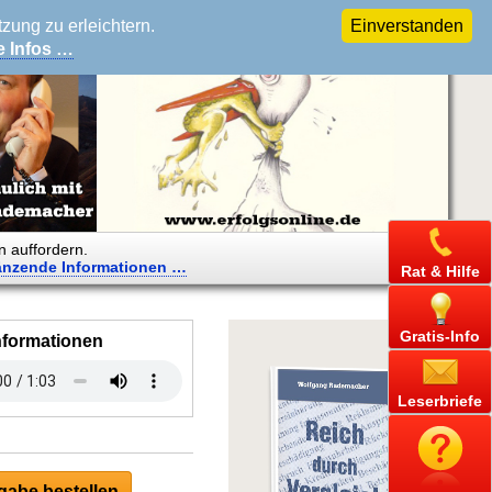
ung zu erleichtern.
Einverstanden
e Infos …
n auffordern.
änzende
Informationen …
Rat & Hilfe
Gratis-Info
nformationen
Leserbriefe
abe bestellen