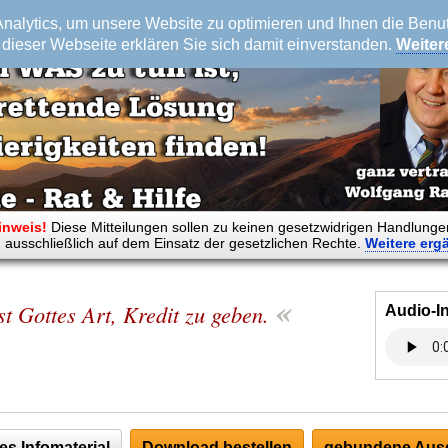
alytics, um unsere Website zu optimieren und Ihnen die Benutz
dieser Webseite erklären Sie sich damit einverstanden.
Weiter
inweis!
Diese Mitteilungen sollen zu keinen gesetzwidrigen Handlunge
 ausschließlich auf dem Einsatz der gesetzlichen Rechte.
Weitere
erg
«
ist Gottes Art, Kredit zu geben.
Audio-I
es Infomaterial
Download bestellen
gebundene Ausg