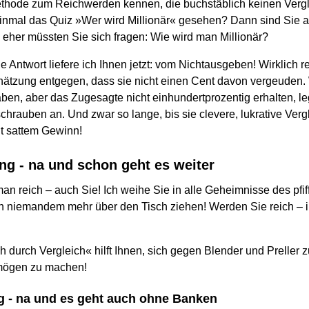
thode zum Reichwerden kennen, die buchstäblich keinen Vergl
nmal das Quiz »Wer wird Millionär« gesehen? Dann sind Sie a
 eher müssten Sie sich fragen: Wie wird man Millionär?
e Antwort liefere ich Ihnen jetzt: vom Nichtausgeben! Wirklich
hätzung entgegen, dass sie nicht einen Cent davon vergeuden.
aben, aber das Zugesagte nicht einhundertprozentig erhalten, l
chrauben an. Und zwar so lange, bis sie clevere, lukrative Ver
it sattem Gewinn!
ng - na und schon geht es weiter
an reich – auch Sie! Ich weihe Sie in alle Geheimnisse des pfif
on niemandem mehr über den Tisch ziehen! Werden Sie reich 
 durch Vergleich« hilft Ihnen, sich gegen Blender und Preller
mögen zu machen!
g - na und es geht auch ohne Banken