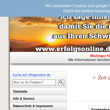
Wir verwenden Cookies und google An
Durch die weitere Nutzung 
Wichtiger H
Alle Informationen beruhen
»
Suche auf erfolgsonline.de:
Zeit 
Startseite
Info & Service
Biografie Wolfgang Rademacher
Datenschutz & Impressum
kostenlos