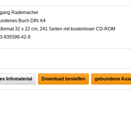
fgang Rademacher
undenes Buch DIN A4
format 32 x 22 cm, 241 Seiten mit kostenloser CD-ROM
3-935599-42-9
es Infomaterial
Download bestellen
gebundene Ausg