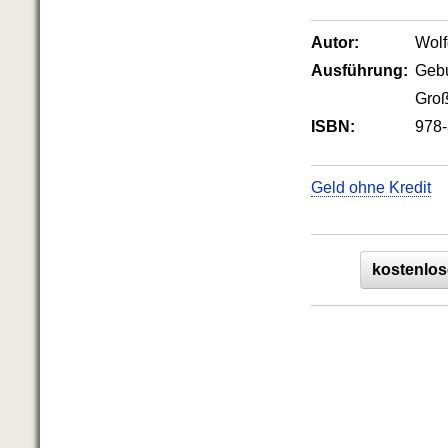
Das richtige Post-Know-How
NEUERSCHEINUNG
Ihren Zeitgewinn maximieren
Autor:
Wol
GbR-Vertrag mit beschränkter
Ausführung:
Geb
Haftung
BRANDNEU
Groß
GbR als Einzelperson gründen
ISBN:
978-
Geld ohne Kredit
kostenlos