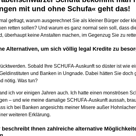
ngen mit und ohne Schufa« geht das!
mal gefragt, warum ausgerechnet Sie als kleiner Bürger oder kl
en retten sollen? Und warum es ganz normal sein soll, dass 
nd, überhaupt keine Anstalten machen, im Gegenzug Sie zu rett
he Alternativen, um sich völlig legal Kredite zu besor
rrücktwerden. Sobald Ihre SCHUFA-Auskunft so düster ist wie e
 Geldinstituten und Banken in Ungnade. Dabei hätten Sie doch g
nd nötig. Was tun?
tand ich vor einigen Jahren auch. Ich hatte einen monströsen S
agen – und wie meine damalige SCHUFA-Auskunft aussah, brauc
ass ich bei Banken angesichts meiner Misere außer Hohnlachen
iner weiteren Erklärung.
 beschreibt Ihnen zahlreiche alternative Möglichkeit
ng