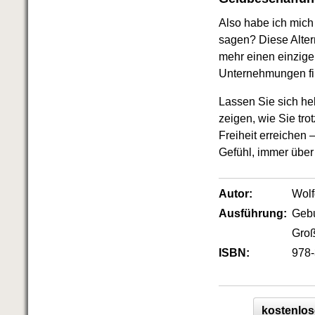
Das richtige Post-Know-How
NEUERSCHEINUNG
Also habe ich mich
Ihren Zeitgewinn maximieren
sagen? Diese Altern
GbR-Vertrag mit beschränkter
mehr einen einzige
Haftung
BRANDNEU
GbR als Einzelperson gründen
Unternehmungen fi
Lassen Sie sich h
zeigen, wie Sie tro
Freiheit erreichen 
Gefühl, immer über
Autor:
Wol
Ausführung:
Geb
Groß
ISBN:
978-
kostenlos