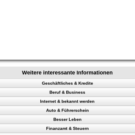
Weitere interessante Informationen
Geschäftliches & Kredite
Beruf & Business
n
Internet & bekannt werden
el Content
Auto & Führerschein
ng machen
 Rechtsanwalt
Besser Leben
nchise
en
ing erhöhen
kontrolle
Finanzamt & Steuern
n, Bank
 Besucher
n, Punkte