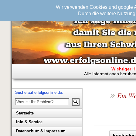
Wir verwenden Cookies und google An
Durch die weitere Nutzung 
Wichtiger H
Alle Informationen beruhen
»
Suche auf erfolgsonline.de:
Ein Wo
Startseite
Info & Service
Biografie Wolfgang Rademacher
Datenschutz & Impressum
kostenlos