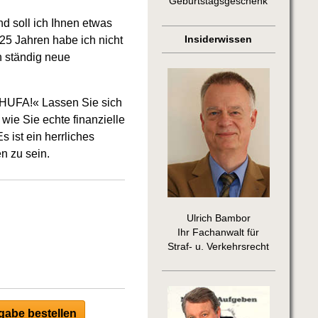
Geburtstagsgeschenk
d soll ich Ihnen etwas
 25 Jahren habe ich nicht
Insiderwissen
h ständig neue
CHUFA!« Lassen Sie sich
wie Sie echte finanzielle
s ist ein herrliches
n zu sein.
Ulrich Bambor
Ihr Fachanwalt für
Straf- u. Verkehrsrecht
abe bestellen