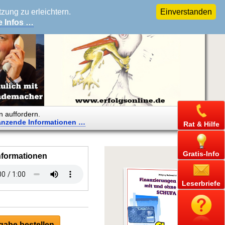
ung zu erleichtern.
Einverstanden
e Infos …
n auffordern.
änzende
Informationen …
Rat & Hilfe
Gratis-Info
nformationen
Leserbriefe
abe bestellen