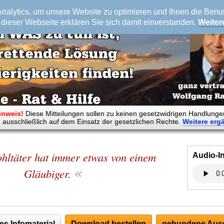
alytics, um unsere Website zu optimieren und Ihnen die Benutz
dieser Webseite erklären Sie sich damit einverstanden.
Weiter
inweis!
Diese Mitteilungen sollen zu keinen gesetzwidrigen Handlunge
 ausschließlich auf dem Einsatz der gesetzlichen Rechte.
Weitere
erg
hltäter hat immer etwas von einem
Audio-I
«
Gläubiger.
es Infomaterial
Download bestellen
gebundene Ausg