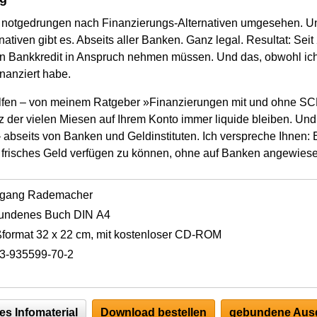
 notgedrungen nach Finanzierungs-Alternativen umgesehen. Un
ativen gibt es. Abseits aller Banken. Ganz legal. Resultat: Seit
n Bankkredit in Anspruch nehmen müssen. Und das, obwohl ic
nanziert habe.
elfen – von meinem Ratgeber »Finanzierungen mit und ohne S
tz der vielen Miesen auf Ihrem Konto immer liquide bleiben. Und 
– abseits von Banken und Geldinstituten. Ich verspreche Ihnen: E
 frisches Geld verfügen zu können, ohne auf Banken angewiese
fgang Rademacher
undenes Buch DIN A4
format 32 x 22 cm, mit kostenloser CD-ROM
3-935599-70-2
es Infomaterial
Download bestellen
gebundene Ausg