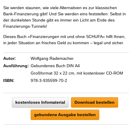
Das richtige Post-Know-How
NEUERSCHEINUNG
Ihren Zeitgewinn maximieren
Sie werden staunen, wie viele Alternativen es zur klassischen
GbR-Vertrag mit beschränkter Haftung
BRANDNEU
Bank-Finanzierung gibt! Und Sie werden eins feststellen: Selbst in
GbR als Einzelperson gründen
der dunkelsten Stunde gibt es immer ein Licht am Ende des
Finanzierungs-Tunnels!
Dieses Buch »Finanzierungen mit und ohne SCHUFA« hilft Ihnen,
in jeder Situation an frisches Geld zu kommen – legal und sicher.
Autor:
Wolfgang Rademacher
Ausführung:
Gebundenes Buch DIN A4
Großformat 32 x 22 cm, mit kostenloser CD-ROM
ISBN:
978-3-935599-70-2
kostenloses Infomaterial
Download bestellen
gebundene Ausgabe bestellen