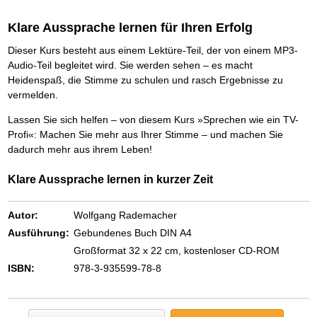
Das richtige Post-Know-How
NEUERSCHEINUNG
Ihren Zeitgewinn maximieren
Klare Aussprache lernen für Ihren Erfolg
GbR-Vertrag mit beschränkter Haftung
BRANDNEU
GbR als Einzelperson gründen
Dieser Kurs besteht aus einem Lektüre-Teil, der von einem MP3-
Audio-Teil begleitet wird. Sie werden sehen – es macht
Heidenspaß, die Stimme zu schulen und rasch Ergebnisse zu
vermelden.
Lassen Sie sich helfen – von diesem Kurs »Sprechen wie ein TV-
Profi«: Machen Sie mehr aus Ihrer Stimme – und machen Sie
dadurch mehr aus ihrem Leben!
Klare Aussprache lernen in kurzer Zeit
Autor:
Wolfgang Rademacher
Ausführung:
Gebundenes Buch DIN A4
Großformat 32 x 22 cm, kostenloser CD-ROM
ISBN:
978-3-935599-78-8