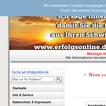
Wir verwenden Cookies und google An
Durch die weitere Nutzung 
Wichtiger H
Alle Informationen beruhen
»
Suche auf erfolgsonline.de:
Wenn es
Startseite
Info & Service
Biografie Wolfgang Rademacher
Datenschutz & Impressum
kostenlos