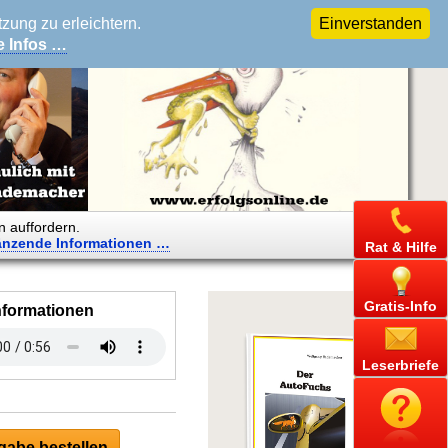
ung zu erleichtern.
Einverstanden
e Infos …
n auffordern.
änzende
Informationen …
Rat & Hilfe
Gratis-Info
nformationen
Leserbriefe
abe bestellen