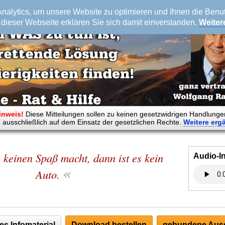
alytics, um unsere Website zu optimieren und Ihnen die Benutz
dieser Webseite erklären Sie sich damit einverstanden.
Weiter
inweis!
Diese Mitteilungen sollen zu keinen gesetzwidrigen Handlunge
 ausschließlich auf dem Einsatz der gesetzlichen Rechte.
Weitere
erg
 keinen Spaß macht, dann ist es kein
Audio-I
«
Auto.
es Infomaterial
Download bestellen
gebundene Ausg