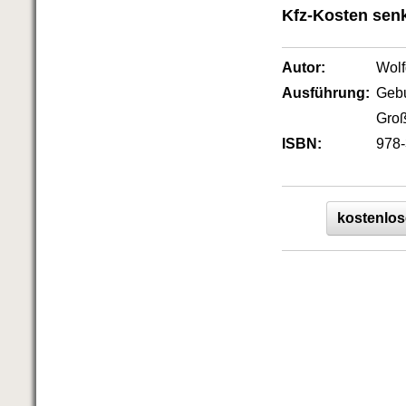
Das richtige Post-Know-How
Kfz-Kosten senk
NEUERSCHEINUNG
Ihren Zeitgewinn maximieren
GbR-Vertrag mit beschränkter
Autor:
Wol
Haftung
BRANDNEU
Ausführung:
Geb
GbR als Einzelperson gründen
Groß
ISBN:
978-
kostenlos