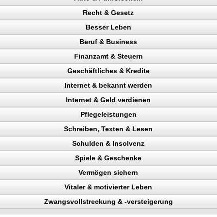
Recht & Gesetz
kontrolle
Besser Leben
n, Punkte
Beruf & Business
Verkehrspolizei
ag
Finanzamt & Steuern
en
el Content
Geschäftliches & Kredite
gericht
ng machen
eparatur
Internet & bekannt werden
en
n
Internet & Geld verdienen
 Rechtsanwalt
Pflegeleistungen
en
ing erhöhen
kunden gewinnen
Schreiben, Texten & Lesen
nchise
 Besucher
chläge
ttern
ahler
Schulden & Insolvenz
n, Bank
ehr Besucher
heit
erdienen
Spiele & Geschenke
gewinnung
uktur aufbauen
io
enz
eträge
 verdienen
ntheitsgrad steigern
Vermögen sichern
Verdienst
en
ainieren
sentwurf
ld verdienen
ahl steigern, Umsatz steigern
onstudio
Vitaler & motivierter Leben
ng
gen sichern
nk
PR-Bericht
eigern, mehr Besucher
Zwangsvollstreckung & -versteigerung
llstreckung, Schuldner
chen steuern
chtraining
en, Powerseller
t