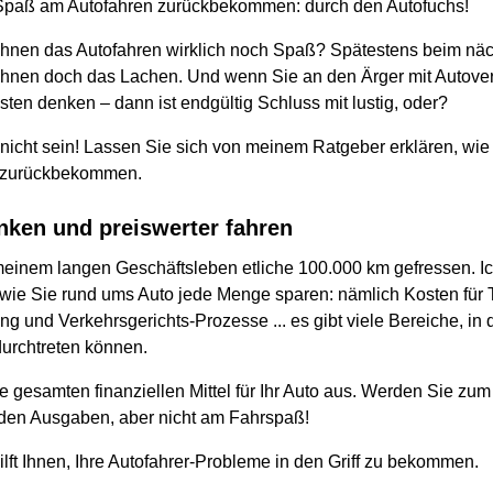
Spaß am Autofahren zurückbekommen: durch den Autofuchs!
 Ihnen das Autofahren wirklich noch Spaß? Spätestens beim nä
 Ihnen doch das Lachen. Und wenn Sie an den Ärger mit Autover
sten denken – dann ist endgültig Schluss mit lustig, oder?
nicht sein! Lassen Sie sich von meinem Ratgeber erklären, wie
 zurückbekommen.
nken und preiswerter fahren
 meinem langen Geschäftsleben etliche 100.000 km gefressen. I
wie Sie rund ums Auto jede Menge sparen: nämlich Kosten für Tr
g und Verkehrsgerichts-Prozesse ... es gibt viele Bereiche, in
rchtreten können.
e gesamten finanziellen Mittel für Ihr Auto aus. Werden Sie zu
den Ausgaben, aber nicht am Fahrspaß!
lft Ihnen, Ihre Autofahrer-Probleme in den Griff zu bekommen.