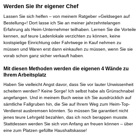
Das richtige Post-Know-How
NEUERSCHEINUNG
Werden Sie Ihr eigener Chef
Ihren Zeitgewinn maximieren
GbR-Vertrag mit beschränkter Haftung
BRANDNEU
Lassen Sie sich helfen – von meinem Ratgeber »Geldsegen auf
GbR als Einzelperson gründen
Bestellung«! Dort lasse ich Sie an meiner jahrzehntelangen
Erfahrung als Heim-Unternehmer teilhaben. Lernen Sie die Vorteile
kennen, auf teure Ladenlokale verzichten zu können, keine
kostspielige Einrichtung oder Fahrtwege in Kauf nehmen zu
müssen und Waren erst dann einkaufen zu müssen, wenn Sie sie
vorab schon ganz sicher verkauft haben.
Mit diesen Methoden werden die eigenen 4 Wände zu
Ihrem Arbeitsplatz
Haben Sie vielleicht Angst davor, dass Sie vor lauter Unwissenheit
scheitern werden? Keine Sorge! Ich selbst habe als Grünschnabel
angefangen. Und in meinem Buch weise ich Sie ausdrücklich auf
sämtliche Fallgruben hin, die Sie auf Ihrem Weg zum Heim-Top-
Verdienst ausbremsen könnten. So müssen Sie garantiert nicht
jenes teure Lehrgeld bezahlen, das ich noch berappen musste.
Stattdessen werden Sie sich von Anfang an freuen können – über
eine zum Platzen gefüllte Haushaltskasse!