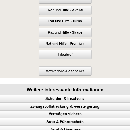
Rat und Hilfe - Avanti
Rat und Hilfe - Turbo
Rat und Hilfe - Skype
Rat und Hilfe - Premium
Infoabruf
Motivations-Geschenke
Weitere interessante Informationen
Schulden & Insolvenz
Zwangsvollstreckung & -versteigerung
Gläubiger, Lebensqualität, weniger Schulden, Privatinsolvenz
Vermögen sichern
Mehr Lebensqualität, inkognito, Inkassounternehmen
Immobilie, Hilfe bei Zwangsversteigerung, Notfrist, Bank
Auto & Führerschein
Wie rette ich mich vor Gläubigern, Einkommen und Vermögen sichern
Lohnpfändung, rasche Hilfe, Zeit gewinnen
Perfekte Vermögensicherung
Beruf & Business
Eidesstattliche Versicherung, Mittel gegen Titel, Zwangsvollstreckung,