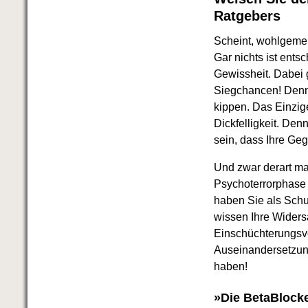
Ratgebers
Scheint, wohlgemerk
Gar nichts ist ents
Gewissheit. Dabei 
Siegchancen! Denn 
kippen. Das Einzig
Dickfelligkeit. De
sein, dass Ihre Geg
Und zwar derart mas
Psychoterrorphase 
haben Sie als Schu
wissen Ihre Widers
Einschüchterungsve
Auseinandersetzung
haben!
»Die BetaBlocker