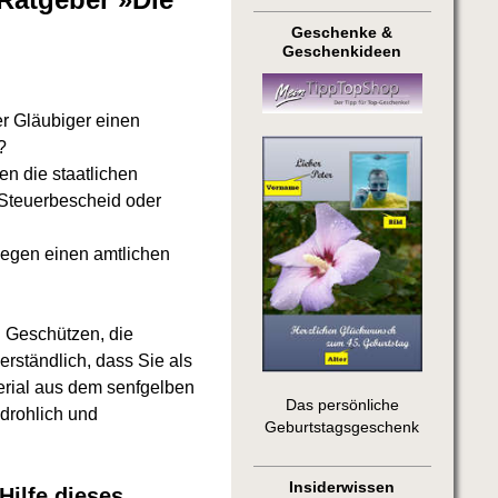
Geschenke &
Geschenkideen
er Gläubiger einen
?
n die staatlichen
n Steuerbescheid oder
 gegen einen amtlichen
en Geschützen, die
verständlich, dass Sie als
terial aus dem senfgelben
Das persönliche
edrohlich und
Geburtstagsgeschenk
Insiderwissen
Hilfe dieses