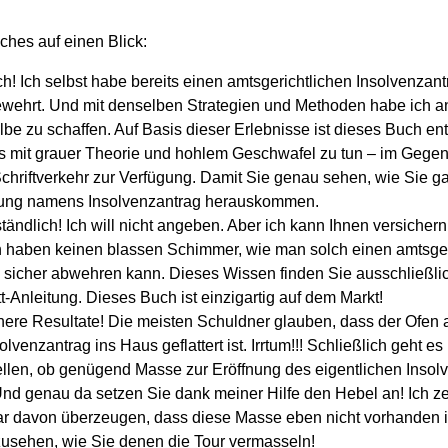
ches auf einen Blick:
sch! Ich selbst habe bereits einen amtsgerichtlichen Insolvenza
gewehrt. Und mit denselben Strategien und Methoden habe ich
lbe zu schaffen. Auf Basis dieser Erlebnisse ist dieses Buch e
 mit grauer Theorie und hohlem Geschwafel zu tun – im Gegente
chriftverkehr zur Verfügung. Damit Sie genau sehen, wie Sie gar
ung namens Insolvenzantrag herauskommen.
rständlich! Ich will nicht angeben. Aber ich kann Ihnen versiche
 haben keinen blassen Schimmer, wie man solch einen amtsger
 sicher abwehren kann. Dieses Wissen finden Sie ausschließlic
itt-Anleitung. Dieses Buch ist einzigartig auf dem Markt!
chere Resultate! Die meisten Schuldner glauben, dass der Ofen a
solvenzantrag ins Haus geflattert ist. Irrtum!!! Schließlich geht e
ellen, ob genügend Masse zur Eröffnung des eigentlichen Insol
Und genau da setzen Sie dank meiner Hilfe den Hebel an! Ich ze
ar davon überzeugen, dass diese Masse eben nicht vorhanden i
zusehen, wie Sie denen die Tour vermasseln!