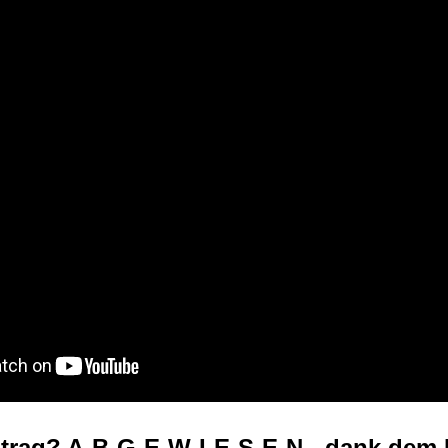
trag? A-B-G-E-W-I-E-S-E-N - dank dem 