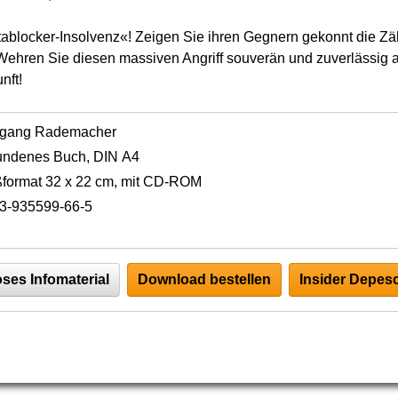
ablocker-Insolvenz«! Zeigen Sie ihren Gegnern gekonnt die Zä
 Wehren Sie diesen massiven Angriff souverän und zuverlässig a
nft!
fgang Rademacher
undenes Buch, DIN A4
format 32 x 22 cm, mit CD-ROM
3-935599-66-5
ses Infomaterial
Download bestellen
Insider Depesc