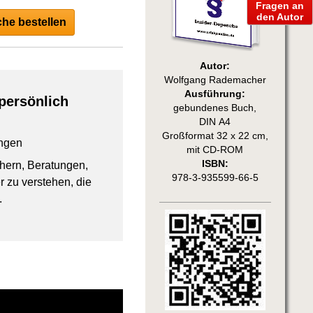
Fragen an
den Autor
he bestellen
Autor:
Wolfgang Rademacher
Ausführung:
persönlich
gebundenes Buch,
DIN A4
Großformat 32 x 22 cm,
ngen
mit CD-ROM
ISBN:
chern, Beratungen,
978-3-935599-66-5
 zu verstehen, die
.