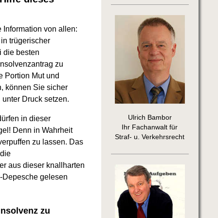
e Information von allen:
in trügerischer
i die besten
Insolvenzantrag zu
e Portion Mut und
n, können Sie sicher
 unter Druck setzen.
Ulrich Bambor
ürfen in dieser
Ihr Fachanwalt für
el! Denn in Wahrheit
Straf- u. Verkehrsrecht
verpuffen zu lassen. Das
die
r aus dieser knallharten
er-Depesche gelesen
 Insolvenz zu