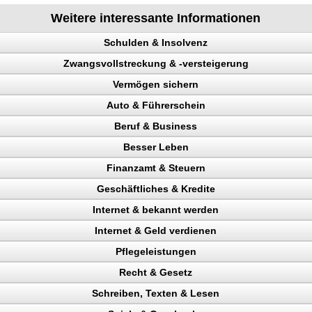
Weitere interessante Informationen
Schulden & Insolvenz
Zwangsvollstreckung & -versteigerung
enz
Vermögen sichern
Auto & Führerschein
gen sichern
Beruf & Business
llstreckung, Schuldner
kontrolle
Besser Leben
n, Punkte
el Content
n
Finanzamt & Steuern
Verkehrspolizei
ng machen
 verhindern
Geschäftliches & Kredite
en
Internet & bekannt werden
gericht
n
ter
Pfändungen
eparatur
Internet & Geld verdienen
en
 Rechtsanwalt
hern, Lebensqualität
, Widerspruch
kunden gewinnen
Pflegeleistungen
ing erhöhen
ttern
Recht & Gesetz
nchise
 Besucher
chläge
iger
eigerung
erdienen
ahler
Schreiben, Texten & Lesen
n, Bank
ehr Besucher
ckung
tel
 verdienen