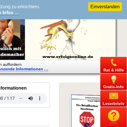
ung zu erleichtern.
Einverstanden
e Infos …
n auffordern.
änzende
Informationen …
Rat & Hilfe
Gratis-Info
nformationen
Leserbriefe