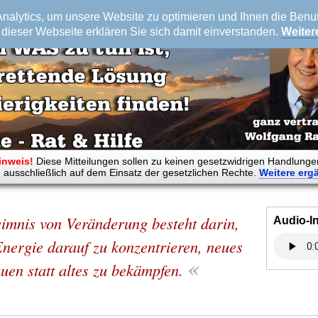
alytics, um unsere Website zu optimieren und Ihnen die Benutz
dieser Webseite erklären Sie sich damit einverstanden.
Weiter
inweis!
Diese Mitteilungen sollen zu keinen gesetzwidrigen Handlunge
 ausschließlich auf dem Einsatz der gesetzlichen Rechte.
Weitere
erg
imnis von Veränderung besteht darin,
Audio-I
nergie darauf zu konzentrieren, neues
«
uen statt altes zu bekämpfen.