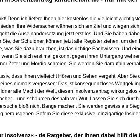
t! Denn ich liefere Ihnen hier kostenlos die vielleicht wichtigst
chieden! Ihre Widersacher wähnen sich am Ziel und wiegen sich 
geht die Auseinandersetzung jetzt erst los. Und Sie haben dabe
Sie, der Schuldner, können jetzt alle Register ziehen, um den 
e, was Sie dazu brauchen, ist das richtige Fachwissen. Und ein
nn wenn Sie sich erst mal gekonnt gegen Ihren Untergang wehre
ner Zeter und Mordio schreien. Sie werden Sie daraufhin verbal
siv, dass Ihnen vielleicht Hören und Sehen vergeht. Aber Sie d
eines niemals vergessen: Das ist konsequenzloses Wortgekling
ldner alle Macht der Welt, diesen Insolvenzantrag wirkungslos 
acher – und schäumen deshalb vor Wut. Lassen Sie sich durch 
rsuche bloß nicht Bange machen. Sie werden gewiss als Siege
 herausgehen. Sofern Sie diese exklusive, einzigartige Insid
 Insolvenz« - de Ratgeber, der Ihnen dabei hilft die