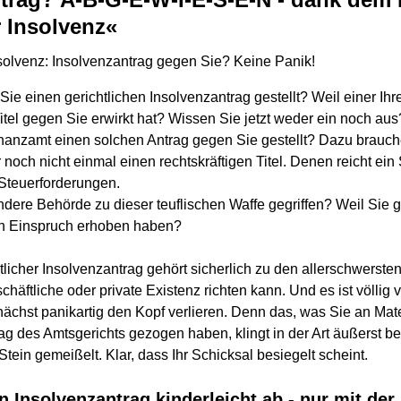
 Insolvenz«
solvenz: Insolvenzantrag gegen Sie? Keine Panik!
ie einen gerichtlichen Insolvenzantrag gestellt? Weil einer Ihr
Titel gegen Sie erwirkt hat? Wissen Sie jetzt weder ein noch aus
nanzamt einen solchen Antrag gegen Sie gestellt? Dazu brauche
 noch nicht einmal einen rechtskräftigen Titel. Denen reicht ei
Steuerforderungen.
ndere Behörde zu dieser teuflischen Waffe gegriffen? Weil Sie
n Einspruch erhoben haben?
htlicher Insolvenzantrag gehört sicherlich zu den allerschwerst
chäftliche oder private Existenz richten kann. Und es ist völlig 
unächst panikartig den Kopf verlieren. Denn das, was Sie an Ma
g des Amtsgerichts gezogen haben, klingt in der Art äußerst b
ein gemeißelt. Klar, dass Ihr Schicksal besiegelt scheint.
 Insolvenzantrag kinderleicht ab - nur mit der 