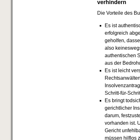
verhindern
Die Vorteile des Bu
Es ist authenti
erfolgreich ab
geholfen, dasse
also keineswegs
authentischen S
aus der Bedroh
Es ist leicht ve
Rechtsanwälten
Insolvenzantrag
Schritt-für-Schr
Es bringt todsi
gerichtlicher In
darum, festzust
vorhanden ist. 
Gericht unfehlb
müssen hilflos 