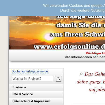
Wir verwenden Cookies und google An
Durch die weitere Nutzung 
Wichtiger H
Alle Informationen beruhen
»
Suche auf erfolgsonline.de:
Das Gehe
deine ganze E
aufzuba
Startseite
Info & Service
Biografie Wolfgang Rademacher
Datenschutz & Impressum