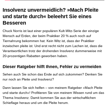
Die Kräfte des Erfolgs
BRANDNEU
Frei Fahrt ohne Punkte
Der Finanzmanager
Suchmaschinenoptimierung mit der Top10-Checkliste
Schnell und kompakt
NEU
Nützliche Problemlösungen
Für ein erfolgreiches Leben
Kaufe doch Deine Schulden
Behalten Sie den Überblick
BRANDNEU
Platzieren Sie sich bei Google ganz oben
Insolvenz unvermeidlich? »Mach Pleite
Schach der SCHUFA
FRISCH EINGETROFFEN
Vermögenssicherung durch GbR-Vertrag
Mental Force
NEU
Die geniale Lösung zum schnellen Schuldenabbau
Schnell eine saubere SCHUFA
Schutzwall für Hab und Gut
Entfalten Sie Ihre geistigen Kräfte
und starte durch« beleehrt Sie eines
Die Macht des Schuldners
TIPP
Das richtige Post-Know-How
NEUERSCHEINUNG
GbR-Vertrag mit beschränkter Haftung
Mental Force - Hörbuch
BESTSELLER
Der Weg zur finanziellen Freiheit
Besseren
Ihren Zeitgewinn maximieren
GbR als Einzelperson gründen
Geistigen Kräfte, die unter die Haut gehen
Federleicht lebendig schreiben
SCHREIB-TIPP
GbR-Vertrag mit beschränkter Haftung
BRANDNEU
Sich rechtlich einrichten
Nutze Deine geistigen Waffen
BRANDNEU
Ohne Probleme clever Texten und Schreiben
Chuck Norris ist laut einer populären Kult-Witz-Serie der einzige
GbR als Einzelperson gründen
Schützen Sie sich
Das Kapital Ihrer geistigen Möglichkeiten
Die Macht des Telefax
NEU
Mensch auf Erden, der beim Praktiker 20 % auch noch auf
Stiftung gründen und profitabel vermarkten
Schlüssel des Erfolgs
BRANDNEU
Zeit & Kommunikationsgewinn
Tiernahrung bekommen hat. Kein Witz ist, dass der Praktiker
Gründen Sie Ihre Stiftung
Methoden der Lebenstechnik
Mittel gegen Titel
EMPFEHLUNG
inzwischen pleite ist. Und erst recht nicht zum Lachen ist, dass die
Hilf Dir selbst, hilft Dir Gott
TIPP
Sichern Sie Einkommen und Vermögenswerte 100%-tig ab
Verantwortlichen trotz der drohenden Insolvenz dummerweise mit
Immer den Geist zum TUN begeistern
Bekannt wie ein bunter Hund im Internet
INTERNET-TIPP
20-prozentigen Rabatten geworben haben.
Die Feuerkraft
TIPP
schnell im Internet bekannt werden und damit viel Geld verdienen
Holen Sie Erfolg in Ihr Leben
Schreib Dich reich
SCHREIB VERTRIEBS TIPP
Dieser Ratgeber hilft Ihnen, Fehler zu vermeiden
Mit System zum Erfolg
GEHEIMTIPP
Vom Gedanken zum Bestseller
Starten Sie endlich durch
Sehen auch Sie schon das Ende auf sich zukommen? Denken Sie
nur noch an Pleite und Insolvenz?
Dann lassen Sie sich helfen – von meinem Ratgeber »Mach Pleite
und starte durch«! Profitieren Sie von meinem Wissen rund um das
Thema Insolvenz. Damit kommen Sie aus der wirtschaftlichen
Schieflage heraus und um die Pleite herum.