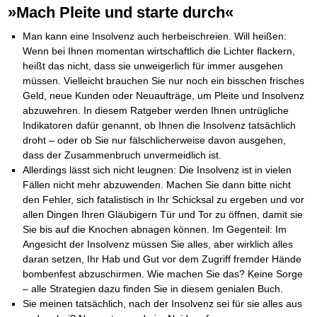
Die Kräfte des Erfolgs
BRANDNEU
Frei Fahrt ohne Punkte
»Mach Pleite und starte durch«
Der Finanzmanager
Suchmaschinenoptimierung mit der Top10-Checkliste
Schnell und kompakt
NEU
Nützliche Problemlösungen
Für ein erfolgreiches Leben
Kaufe doch Deine Schulden
Behalten Sie den Überblick
BRANDNEU
Platzieren Sie sich bei Google ganz oben
Schach der SCHUFA
FRISCH EINGETROFFEN
Vermögenssicherung durch GbR-Vertrag
Mental Force
NEU
Die geniale Lösung zum schnellen Schuldenabbau
Man kann eine Insolvenz auch herbeischreien. Will heißen:
Schnell eine saubere SCHUFA
Schutzwall für Hab und Gut
Entfalten Sie Ihre geistigen Kräfte
Die Macht des Schuldners
TIPP
Wenn bei Ihnen momentan wirtschaftlich die Lichter flackern,
Das richtige Post-Know-How
NEUERSCHEINUNG
GbR-Vertrag mit beschränkter Haftung
Mental Force - Hörbuch
BESTSELLER
Der Weg zur finanziellen Freiheit
heißt das nicht, dass sie unweigerlich für immer ausgehen
Ihren Zeitgewinn maximieren
GbR als Einzelperson gründen
Geistigen Kräfte, die unter die Haut gehen
Federleicht lebendig schreiben
SCHREIB-TIPP
müssen. Vielleicht brauchen Sie nur noch ein bisschen frisches
GbR-Vertrag mit beschränkter Haftung
BRANDNEU
Sich rechtlich einrichten
Nutze Deine geistigen Waffen
BRANDNEU
Ohne Probleme clever Texten und Schreiben
GbR als Einzelperson gründen
Geld, neue Kunden oder Neuaufträge, um Pleite und Insolvenz
Schützen Sie sich
Das Kapital Ihrer geistigen Möglichkeiten
Die Macht des Telefax
NEU
abzuwehren. In diesem Ratgeber werden Ihnen untrügliche
Stiftung gründen und profitabel vermarkten
Schlüssel des Erfolgs
BRANDNEU
Zeit & Kommunikationsgewinn
Gründen Sie Ihre Stiftung
Indikatoren dafür genannt, ob Ihnen die Insolvenz tatsächlich
Methoden der Lebenstechnik
Mittel gegen Titel
EMPFEHLUNG
droht – oder ob Sie nur fälschlicherweise davon ausgehen,
Hilf Dir selbst, hilft Dir Gott
TIPP
Sichern Sie Einkommen und Vermögenswerte 100%-tig ab
Immer den Geist zum TUN begeistern
dass der Zusammenbruch unvermeidlich ist.
Bekannt wie ein bunter Hund im Internet
INTERNET-TIPP
Die Feuerkraft
Allerdings lässt sich nicht leugnen: Die Insolvenz ist in vielen
TIPP
schnell im Internet bekannt werden und damit viel Geld verdienen
Holen Sie Erfolg in Ihr Leben
Fällen nicht mehr abzuwenden. Machen Sie dann bitte nicht
Schreib Dich reich
SCHREIB VERTRIEBS TIPP
Mit System zum Erfolg
GEHEIMTIPP
den Fehler, sich fatalistisch in Ihr Schicksal zu ergeben und vor
Vom Gedanken zum Bestseller
Starten Sie endlich durch
allen Dingen Ihren Gläubigern Tür und Tor zu öffnen, damit sie
Sie bis auf die Knochen abnagen können. Im Gegenteil: Im
Angesicht der Insolvenz müssen Sie alles, aber wirklich alles
daran setzen, Ihr Hab und Gut vor dem Zugriff fremder Hände
bombenfest abzuschirmen. Wie machen Sie das? Keine Sorge
– alle Strategien dazu finden Sie in diesem genialen Buch.
Sie meinen tatsächlich, nach der Insolvenz sei für sie alles aus