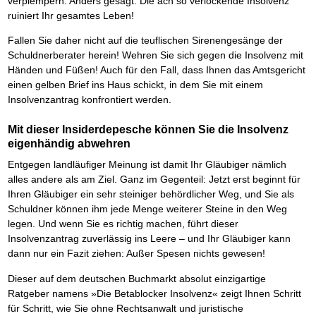
verplempern. Anders gesagt: Die ach so verlockende Insolvenz
ruiniert Ihr gesamtes Leben!
Fallen Sie daher nicht auf die teuflischen Sirenengesänge der
Schuldnerberater herein! Wehren Sie sich gegen die Insolvenz mit
Händen und Füßen! Auch für den Fall, dass Ihnen das Amtsgericht
einen gelben Brief ins Haus schickt, in dem Sie mit einem
Insolvenzantrag konfrontiert werden.
Mit dieser Insiderdepesche können Sie die Insolvenz
eigenhändig abwehren
Entgegen landläufiger Meinung ist damit Ihr Gläubiger nämlich
alles andere als am Ziel. Ganz im Gegenteil: Jetzt erst beginnt für
Ihren Gläubiger ein sehr steiniger behördlicher Weg, und Sie als
Schuldner können ihm jede Menge weiterer Steine in den Weg
legen. Und wenn Sie es richtig machen, führt dieser
Insolvenzantrag zuverlässig ins Leere – und Ihr Gläubiger kann
dann nur ein Fazit ziehen: Außer Spesen nichts gewesen!
Dieser auf dem deutschen Buchmarkt absolut einzigartige
Ratgeber namens »Die Betablocker Insolvenz« zeigt Ihnen Schritt
für Schritt, wie Sie ohne Rechtsanwalt und juristische