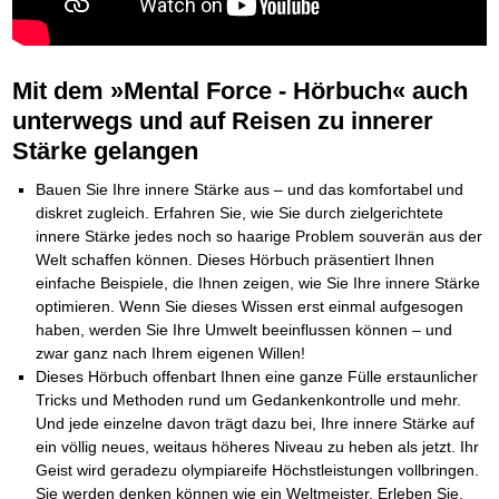
BRANDNEU
Frei Fahrt ohne Punkte
Der Finanzmanager
Suchmaschinenoptimierung mit der Top10-Checkliste
NEU
Die Macht des Schuldners (Hörbuch)
TIPP
Nützliche Problemlösungen
Kaufe doch Deine Schulden
Behalten Sie den Überblick
BRANDNEU
Platzieren Sie sich bei Google ganz oben
Jetzt neu für Unterwegs
Vermögenssicherung durch GbR-Vertrag
NEU
Die geniale Lösung zum schnellen Schuldenabbau
Der Schuldenkalkulator
NEU
Schutzwall für Hab und Gut
Die Macht des Schuldners
TIPP
Weg mit Ihren Schulden - per Mausklick
Mit dem »Mental Force - Hörbuch« auch
GbR-Vertrag mit beschränkter Haftung
BESTSELLER
Der Weg zur finanziellen Freiheit
Mach Pleite und starte durch
TIPP
GbR als Einzelperson gründen
unterwegs und auf Reisen zu innerer
Federleicht lebendig schreiben
SCHREIB-TIPP
Der sichere Weg aus der wirtschaftlichen Pleite
Sich rechtlich einrichten
BRANDNEU
Ohne Probleme clever Texten und Schreiben
Stärke gelangen
Vermögenssicherung durch GbR-Vertrag
NEU
Schützen Sie sich
Die Macht des Telefax
NEU
Schutzwall für Hab und Gut
Stiftung gründen und profitabel vermarkten
BRANDNEU
Zeit & Kommunikationsgewinn
Bauen Sie Ihre innere Stärke aus – und das komfortabel und
Schach dem Gerichtsvollzieher
Gründen Sie Ihre Stiftung
Mittel gegen Titel
EMPFEHLUNG
diskret zugleich. Erfahren Sie, wie Sie durch zielgerichtete
Gerichtsvollziehervorschriften nutzen
Sichern Sie Einkommen und Vermögenswerte 100%-tig ab
innere Stärke jedes noch so haarige Problem souverän aus der
Weiße Weste durch Umzug
TIPP
Bekannt wie ein bunter Hund im Internet
INTERNET-TIPP
Das Meldesystem clever nutzen
Welt schaffen können. Dieses Hörbuch präsentiert Ihnen
schnell im Internet bekannt werden und damit viel Geld verdienen
Die Betablocker Insolvenz
einfache Beispiele, die Ihnen zeigen, wie Sie Ihre innere Stärke
NEU
Schreib Dich reich
SCHREIB VERTRIEBS TIPP
Insolvenzantrag abwehren
optimieren. Wenn Sie dieses Wissen erst einmal aufgesogen
Vom Gedanken zum Bestseller
Finanzielle Freiheit trotz Insolvenz
TIPP
haben, werden Sie Ihre Umwelt beeinflussen können – und
80% Ihrer Einnahmen behalten
zwar ganz nach Ihrem eigenen Willen!
Wie man mit Pfändungen umgeht
BRANDNEU
Dieses Hörbuch offenbart Ihnen eine ganze Fülle erstaunlicher
Bestens informiert sein
Tricks und Methoden rund um Gedankenkontrolle und mehr.
TV-Lehrgang: Wie man mit Pfändungen umgeht
EMPFEHLUNG
Und jede einzelne davon trägt dazu bei, Ihre innere Stärke auf
Schnell und kompakt
ein völlig neues, weitaus höheres Niveau zu heben als jetzt. Ihr
Schach der SCHUFA
FRISCH EINGETROFFEN
Geist wird geradezu olympiareife Höchstleistungen vollbringen.
Schnell eine saubere SCHUFA
Sie werden denken können wie ein Weltmeister. Erleben Sie,