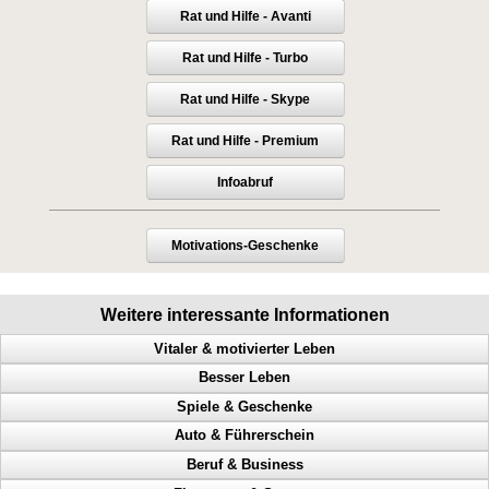
Rat und Hilfe - Avanti
Rat und Hilfe - Turbo
Rat und Hilfe - Skype
Rat und Hilfe - Premium
Infoabruf
Motivations-Geschenke
Weitere interessante Informationen
Vitaler & motivierter Leben
Besser Leben
Macht der Gedanken, geistige Fähigkeiten steigern, Menschen steuern
Spiele & Geschenke
Mehr Geld, mehr Glück, mehr Gesundheit, mehr Harmonie
Anerkennung, Geld, Erfolg haben, Karriereleiter
Auto & Führerschein
Herausforderungen meistern, Glück, handeln, Motivation
Probleme lösen, Selbstbeherrschung, Glück, Erfolg
Millionen gewinnen, Casino, Black Jack, Geschicklichkeit trainieren
Beruf & Business
Schweinehund, Verstand, Probleme, Selbsthilfe
Die Selbststeuerung Deines Geistes
Geburtstag, persönliches Geschenk, einzigartiges Geschenk
Geschwindigkeitsübertretungen, Punkte, Radarfalle, Polizeikontrolle