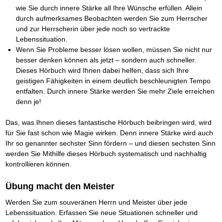
Das richtige Post-Know-How
NEUERSCHEINUNG
wie Sie durch innere Stärke all Ihre Wünsche erfüllen. Allein
Ihren Zeitgewinn maximieren
durch aufmerksames Beobachten werden Sie zum Herrscher
GbR-Vertrag mit beschränkter Haftung
BRANDNEU
und zur Herrscherin über jede noch so vertrackte
GbR als Einzelperson gründen
Lebenssituation.
Wenn Sie Probleme besser lösen wollen, müssen Sie nicht nur
besser denken können als jetzt – sondern auch schneller.
Dieses Hörbuch wird Ihnen dabei helfen, dass sich Ihre
geistigen Fähigkeiten in einem deutlich beschleunigten Tempo
entfalten. Durch innere Stärke werden Sie mehr Ziele erreichen
denn je!
Das, was Ihnen dieses fantastische Hörbuch beibringen wird, wird
für Sie fast schon wie Magie wirken. Denn innere Stärke wird auch
Ihr so genannter sechster Sinn fördern – und diesen sechsten Sinn
werden Sie Mithilfe dieses Hörbuch systematisch und nachhaltig
kontrollieren können.
Übung macht den Meister
Werden Sie zum souveränen Herrn und Meister über jede
Lebenssituation. Erfassen Sie neue Situationen schneller und