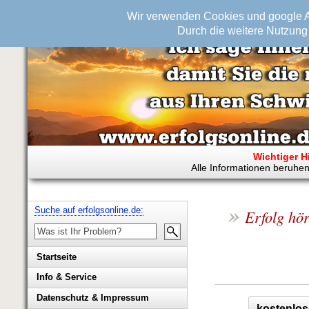
Wir verwenden Cookies und google An
Durch die weitere Nutzung 
Wichtiger H
Alle Informationen beruhen
»
Suche auf erfolgsonline.de:
Erfolg hör
Startseite
Info & Service
Biografie Wolfgang Rademacher
Datenschutz & Impressum
kostenlos