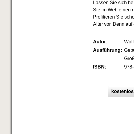
Das richtige Post-Know-How
Lassen Sie sich he
NEUERSCHEINUNG
Sie im Web einen ni
Ihren Zeitgewinn maximieren
Profitieren Sie sch
GbR-Vertrag mit beschränkter
Alter vor. Denn auf
Haftung
BRANDNEU
GbR als Einzelperson gründen
Autor:
Wol
Ausführung:
Geb
Groß
ISBN:
978-
kostenlos