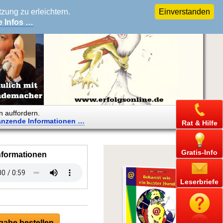
ung zu erleichtern.
Einverstanden
e Infos …
n auffordern.
änzende
Informationen …
Rat & Hilfe
Gratis-Info
nformationen
Leserbriefe
abe bestellen