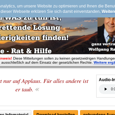
alytics, um unsere Website zu optimieren und Ihnen die Benutz
dieser Webseite erklären Sie sich damit einverstanden.
Weiter
inweis!
Diese Mitteilungen sollen zu keinen gesetzwidrigen Handlunge
 ausschließlich auf dem Einsatz der gesetzlichen Rechte.
Weitere
erg
t nur auf Applaus. Für alles andere ist
Audio-I
«
er taub.
es Infomaterial
Download bestellen
gebundene Ausg