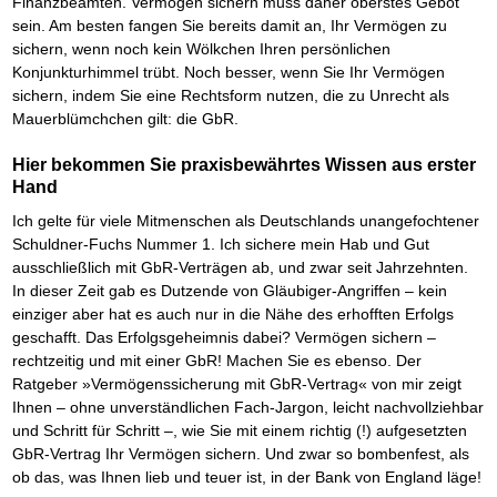
Finanzbeamten. Vermögen sichern muss daher oberstes Gebot
sein. Am besten fangen Sie bereits damit an, Ihr Vermögen zu
sichern, wenn noch kein Wölkchen Ihren persönlichen
Konjunkturhimmel trübt. Noch besser, wenn Sie Ihr Vermögen
sichern, indem Sie eine Rechtsform nutzen, die zu Unrecht als
Mauerblümchchen gilt: die GbR.
Hier bekommen Sie praxisbewährtes Wissen aus erster
Hand
Ich gelte für viele Mitmenschen als Deutschlands unangefochtener
Schuldner-Fuchs Nummer 1. Ich sichere mein Hab und Gut
ausschließlich mit GbR-Verträgen ab, und zwar seit Jahrzehnten.
In dieser Zeit gab es Dutzende von Gläubiger-Angriffen – kein
einziger aber hat es auch nur in die Nähe des erhofften Erfolgs
geschafft. Das Erfolgsgeheimnis dabei? Vermögen sichern –
rechtzeitig und mit einer GbR! Machen Sie es ebenso. Der
Ratgeber »Vermögenssicherung mit GbR-Vertrag« von mir zeigt
Ihnen – ohne unverständlichen Fach-Jargon, leicht nachvollziehbar
und Schritt für Schritt –, wie Sie mit einem richtig (!) aufgesetzten
GbR-Vertrag Ihr Vermögen sichern. Und zwar so bombenfest, als
ob das, was Ihnen lieb und teuer ist, in der Bank von England läge!