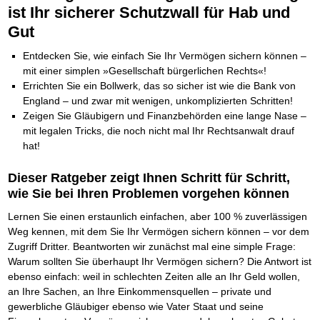
Die Kräfte des Erfolgs
BRANDNEU
Frei Fahrt ohne Punkte
ist Ihr sicherer Schutzwall für Hab und
Der Finanzmanager
Suchmaschinenoptimierung mit der Top10-Checkliste
Schnell und kompakt
NEU
Nützliche Problemlösungen
Für ein erfolgreiches Leben
Kaufe doch Deine Schulden
Behalten Sie den Überblick
BRANDNEU
Platzieren Sie sich bei Google ganz oben
Schach der SCHUFA
FRISCH EINGETROFFEN
Gut
Vermögenssicherung durch GbR-Vertrag
Mental Force
NEU
Die geniale Lösung zum schnellen Schuldenabbau
Schnell eine saubere SCHUFA
Schutzwall für Hab und Gut
Entfalten Sie Ihre geistigen Kräfte
Die Macht des Schuldners
TIPP
Das richtige Post-Know-How
Entdecken Sie, wie einfach Sie Ihr Vermögen sichern können –
NEUERSCHEINUNG
GbR-Vertrag mit beschränkter Haftung
Mental Force - Hörbuch
BESTSELLER
Der Weg zur finanziellen Freiheit
Ihren Zeitgewinn maximieren
GbR als Einzelperson gründen
Geistigen Kräfte, die unter die Haut gehen
mit einer simplen »Gesellschaft bürgerlichen Rechts«!
Federleicht lebendig schreiben
SCHREIB-TIPP
GbR-Vertrag mit beschränkter Haftung
BRANDNEU
Sich rechtlich einrichten
Nutze Deine geistigen Waffen
Errichten Sie ein Bollwerk, das so sicher ist wie die Bank von
BRANDNEU
Ohne Probleme clever Texten und Schreiben
GbR als Einzelperson gründen
Schützen Sie sich
Das Kapital Ihrer geistigen Möglichkeiten
England – und zwar mit wenigen, unkomplizierten Schritten!
Die Macht des Telefax
NEU
Stiftung gründen und profitabel vermarkten
Schlüssel des Erfolgs
BRANDNEU
Zeigen Sie Gläubigern und Finanzbehörden eine lange Nase –
Zeit & Kommunikationsgewinn
Gründen Sie Ihre Stiftung
Methoden der Lebenstechnik
mit legalen Tricks, die noch nicht mal Ihr Rechtsanwalt drauf
Mittel gegen Titel
EMPFEHLUNG
Hilf Dir selbst, hilft Dir Gott
TIPP
hat!
Sichern Sie Einkommen und Vermögenswerte 100%-tig ab
Immer den Geist zum TUN begeistern
Bekannt wie ein bunter Hund im Internet
INTERNET-TIPP
Die Feuerkraft
TIPP
schnell im Internet bekannt werden und damit viel Geld verdienen
Dieser Ratgeber zeigt Ihnen Schritt für Schritt,
Holen Sie Erfolg in Ihr Leben
Schreib Dich reich
SCHREIB VERTRIEBS TIPP
wie Sie bei Ihren Problemen vorgehen können
Mit System zum Erfolg
GEHEIMTIPP
Vom Gedanken zum Bestseller
Starten Sie endlich durch
Lernen Sie einen erstaunlich einfachen, aber 100 % zuverlässigen
Weg kennen, mit dem Sie Ihr Vermögen sichern können – vor dem
Zugriff Dritter. Beantworten wir zunächst mal eine simple Frage:
Warum sollten Sie überhaupt Ihr Vermögen sichern? Die Antwort ist
ebenso einfach: weil in schlechten Zeiten alle an Ihr Geld wollen,
an Ihre Sachen, an Ihre Einkommensquellen – private und
gewerbliche Gläubiger ebenso wie Vater Staat und seine