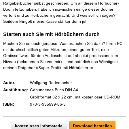
Das richtige Post-Know-How
NEUERSCHEINUNG
Ratgeberbücher selbst geschrieben. Um an diesem Hörbücher-
Ihren Zeitgewinn maximieren
Boom teilzuhaben, habe ich inzwischen einige dieser Bücher
GbR-Vertrag mit beschränkter Haftung
BRANDNEU
vertont und zu Hörbüchern gemacht. Und was soll ich sagen?
GbR als Einzelperson gründen
Seitdem klingelt meine Kasse stärker denn je!
Starten auch Sie mit Hörbüchern durch
Machen Sie es doch genauso. Was brauchen Sie dazu? Ihren PC,
ein durchschnittlich gutes Mikrofon, einen guten Text, eine
Gratissoftware für den Audioschnitt auf absolut professionellem
Niveau (bekommen Sie von mir) – und natürlich das Wichtigste:
meinen Ratgeber »Super-Proffit mit Hörbüchern«.
Autor:
Wolfgang Rademacher
Ausführung:
Gebundenes Buch DIN A4
Großformat 32 x 22 cm, mit kostenloser CD-ROM
ISBN:
978-3-935599-86-3
kostenloses Infomaterial
Download bestellen