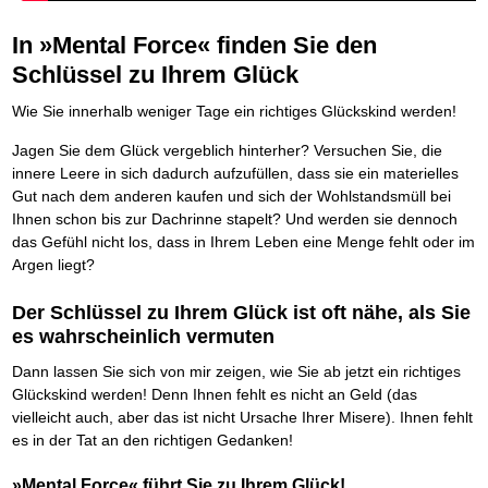
BRANDNEU
Frei Fahrt ohne Punkte
Der Finanzmanager
Suchmaschinenoptimierung mit der Top10-Checkliste
NEU
Die Macht des Schuldners (Hörbuch)
TIPP
Nützliche Problemlösungen
Kaufe doch Deine Schulden
Behalten Sie den Überblick
BRANDNEU
Platzieren Sie sich bei Google ganz oben
Jetzt neu für Unterwegs
In »Mental Force« finden Sie den
Vermögenssicherung durch GbR-Vertrag
NEU
Die geniale Lösung zum schnellen Schuldenabbau
Der Schuldenkalkulator
NEU
Schutzwall für Hab und Gut
Schlüssel zu Ihrem Glück
Die Macht des Schuldners
TIPP
Weg mit Ihren Schulden - per Mausklick
GbR-Vertrag mit beschränkter Haftung
BESTSELLER
Der Weg zur finanziellen Freiheit
Mach Pleite und starte durch
TIPP
GbR als Einzelperson gründen
Wie Sie innerhalb weniger Tage ein richtiges Glückskind werden!
Federleicht lebendig schreiben
SCHREIB-TIPP
Der sichere Weg aus der wirtschaftlichen Pleite
Sich rechtlich einrichten
BRANDNEU
Ohne Probleme clever Texten und Schreiben
Vermögenssicherung durch GbR-Vertrag
NEU
Schützen Sie sich
Jagen Sie dem Glück vergeblich hinterher? Versuchen Sie, die
Die Macht des Telefax
NEU
Schutzwall für Hab und Gut
Stiftung gründen und profitabel vermarkten
innere Leere in sich dadurch aufzufüllen, dass sie ein materielles
BRANDNEU
Zeit & Kommunikationsgewinn
Schach dem Gerichtsvollzieher
Gründen Sie Ihre Stiftung
Gut nach dem anderen kaufen und sich der Wohlstandsmüll bei
Mittel gegen Titel
EMPFEHLUNG
Gerichtsvollziehervorschriften nutzen
Ihnen schon bis zur Dachrinne stapelt? Und werden sie dennoch
Sichern Sie Einkommen und Vermögenswerte 100%-tig ab
Weiße Weste durch Umzug
TIPP
das Gefühl nicht los, dass in Ihrem Leben eine Menge fehlt oder im
Bekannt wie ein bunter Hund im Internet
INTERNET-TIPP
Das Meldesystem clever nutzen
Argen liegt?
schnell im Internet bekannt werden und damit viel Geld verdienen
Die Betablocker Insolvenz
NEU
Schreib Dich reich
SCHREIB VERTRIEBS TIPP
Insolvenzantrag abwehren
Vom Gedanken zum Bestseller
Der Schlüssel zu Ihrem Glück ist oft nähe, als Sie
Finanzielle Freiheit trotz Insolvenz
TIPP
es wahrscheinlich vermuten
80% Ihrer Einnahmen behalten
Wie man mit Pfändungen umgeht
BRANDNEU
Dann lassen Sie sich von mir zeigen, wie Sie ab jetzt ein richtiges
Bestens informiert sein
Glückskind werden! Denn Ihnen fehlt es nicht an Geld (das
TV-Lehrgang: Wie man mit Pfändungen umgeht
EMPFEHLUNG
vielleicht auch, aber das ist nicht Ursache Ihrer Misere). Ihnen fehlt
Schnell und kompakt
es in der Tat an den richtigen Gedanken!
Schach der SCHUFA
FRISCH EINGETROFFEN
Schnell eine saubere SCHUFA
»Mental Force« führt Sie zu Ihrem Glück!