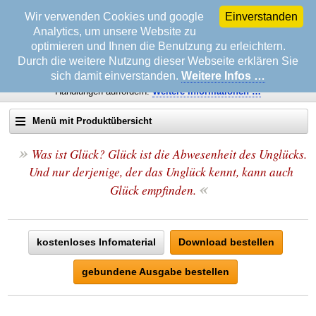
Wir verwenden Cookies und google
Einverstanden
Analytics, um unsere Website zu
optimieren und Ihnen die Benutzung zu erleichtern.
Durch die weitere Nutzung dieser Webseite erklären Sie
sich damit einverstanden.
Weitere Infos …
Wichtiger Hinweis!
Diese Mitteilungen sollen zu keinen gesetzwidrigen
Handlungen auffordern.
Weitere
Informationen …
Menü mit Produktübersicht
»
Suche auf erfolgsonline.de:
Was ist Glück? Glück ist die Abwesenheit des Unglücks.
Und nur derjenige, der das Unglück kennt, kann auch
«
Glück empfinden.
Startseite
Info & Service
Biografie Wolfgang Rademacher
Datenschutz & Impressum
kostenloses Infomaterial
Download bestellen
Beratung bei Schulden
Datenschutzerklärung
Motivation & Tatkraft
Fragen an den Autor
Impressum
Das Jenseits ist allgegenwärtig
gebundene Ausgabe bestellen
TV-Seminare
Leserbriefe
Universale Gesetze nutzen
Strategien in der Zwangsvollstreckung
EMPFEHLUNG
Rat & Hilfe
Pressemitteilung
Die Kraft der Fremdsuggestion
Steuern Sie die Zwangsvollstreckung
Telefonische Beratung »Avanti«
TOP TIPP
Erfolgreich sein mit der universellen Kraft
Infoabruf
Auto & Führerschein
Steigern Sie Ihre Selbstbeherrschung