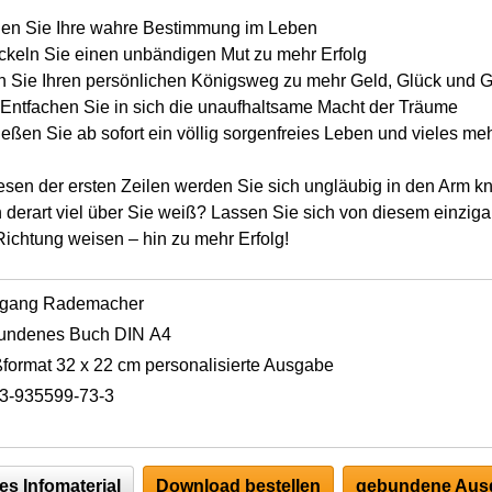
nnen Sie Ihre wahre Bestimmung im Leben
ckeln Sie einen unbändigen Mut zu mehr Erfolg
n Sie Ihren persönlichen Königsweg zu mehr Geld, Glück und 
: Entfachen Sie in sich die unaufhaltsame Macht der Träume
ießen Sie ab sofort ein völlig sorgenfreies Leben und vieles me
en der ersten Zeilen werden Sie sich ungläubig in den Arm kne
h derart viel über Sie weiß? Lassen Sie sich von diesem einzig
Richtung weisen – hin zu mehr Erfolg!
fgang Rademacher
undenes Buch DIN A4
format 32 x 22 cm personalisierte Ausgabe
3-935599-73-3
es Infomaterial
Download bestellen
gebundene Ausg