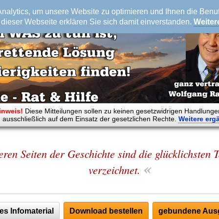
alytics, um unsere Website zu optimieren und Ihnen die Benutz
dieser Webseite erklären Sie sich damit einverstanden.
Weiter
inweis!
Diese Mitteilungen sollen zu keinen gesetzwidrigen Handlunge
 ausschließlich auf dem Einsatz der gesetzlichen Rechte.
Weitere
erg
eren Seiten der Geschichte sind die glücklichsten
«
verzeichnet.
es Infomaterial
Download bestellen
gebundene Ausg