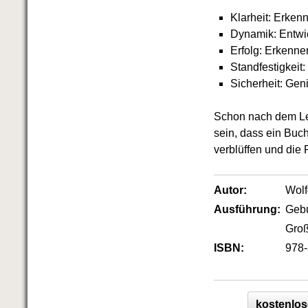
Das richtige Post-Know-How
NEUERSCHEINUNG
Klarheit: Erke
Ihren Zeitgewinn maximieren
Dynamik: Entwi
GbR-Vertrag mit beschränkter
Erfolg: Erkenne
Haftung
BRANDNEU
Standfestigkeit
GbR als Einzelperson gründen
Sicherheit: Gen
Schon nach dem Les
sein, dass ein Buc
verblüffen und die 
Autor:
Wol
Ausführung:
Geb
Groß
ISBN:
978-
kostenlos