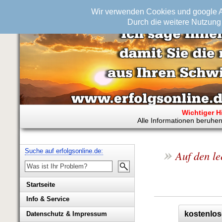
Wir verwenden Cookies und google An
Durch die weitere Nutzung 
Wichtiger H
Alle Informationen beruhen
»
Suche auf erfolgsonline.de:
Auf den le
Startseite
Info & Service
Biografie Wolfgang Rademacher
kostenlos
Datenschutz & Impressum