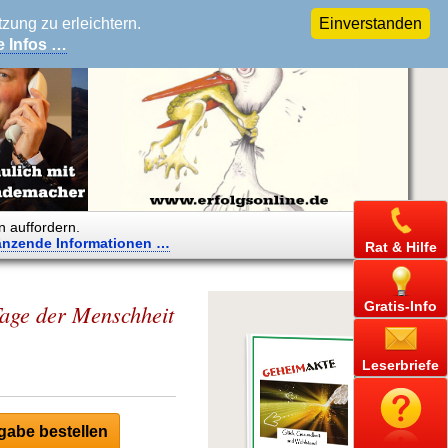
ung zu erleichtern.
Einverstanden
e Infos …
n auffordern.
änzende
Informationen …
Rat & Hilfe
Gratis-Info
 Tage der Menschheit
Leserbriefe
abe bestellen