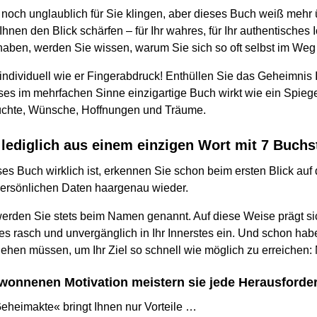
noch unglaublich für Sie klingen, aber dieses Buch weiß mehr ü
Ihnen den Blick schärfen – für Ihr wahres, für Ihr authentisches
haben, werden Sie wissen, warum Sie sich so oft selbst im Weg
individuell wie er Fingerabdruck! Enthüllen Sie das Geheimnis 
ses im mehrfachen Sinne einzigartige Buch wirkt wie ein Spiegel
süchte, Wünsche, Hoffnungen und Träume.
 lediglich aus einem einzigen Wort mit 7 Buch
ses Buch wirklich ist, erkennen Sie schon beim ersten Blick au
 persönlichen Daten haargenau wieder.
erden Sie stets beim Namen genannt. Auf diese Weise prägt sic
 rasch und unvergänglich in Ihr Innerstes ein. Und schon habe
hen müssen, um Ihr Ziel so schnell wie möglich zu erreichen: 
ewonnenen Motivation meistern sie jede Herausforde
Geheimakte« bringt Ihnen nur Vorteile …