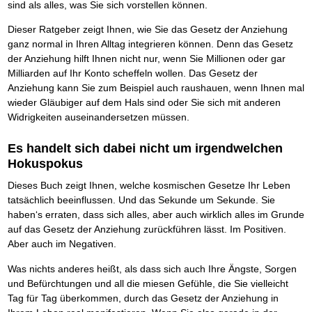
Das richtige Post-Know-How
NEUERSCHEINUNG
sind als alles, was Sie sich vorstellen können.
Ihren Zeitgewinn maximieren
GbR-Vertrag mit beschränkter Haftung
Dieser Ratgeber zeigt Ihnen, wie Sie das Gesetz der Anziehung
BRANDNEU
GbR als Einzelperson gründen
ganz normal in Ihren Alltag integrieren können. Denn das Gesetz
der Anziehung hilft Ihnen nicht nur, wenn Sie Millionen oder gar
Milliarden auf Ihr Konto scheffeln wollen. Das Gesetz der
Anziehung kann Sie zum Beispiel auch raushauen, wenn Ihnen mal
wieder Gläubiger auf dem Hals sind oder Sie sich mit anderen
Widrigkeiten auseinandersetzen müssen.
Es handelt sich dabei nicht um irgendwelchen
Hokuspokus
Dieses Buch zeigt Ihnen, welche kosmischen Gesetze Ihr Leben
tatsächlich beeinflussen. Und das Sekunde um Sekunde. Sie
haben‘s erraten, dass sich alles, aber auch wirklich alles im Grunde
auf das Gesetz der Anziehung zurückführen lässt. Im Positiven.
Aber auch im Negativen.
Was nichts anderes heißt, als dass sich auch Ihre Ängste, Sorgen
und Befürchtungen und all die miesen Gefühle, die Sie vielleicht
Tag für Tag überkommen, durch das Gesetz der Anziehung in