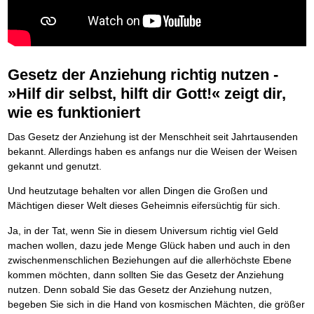
BRANDNEU
Frei Fahrt ohne Punkte
Der Finanzmanager
Suchmaschinenoptimierung mit der Top10-Checkliste
NEU
Die Macht des Schuldners (Hörbuch)
TIPP
Nützliche Problemlösungen
Kaufe doch Deine Schulden
Behalten Sie den Überblick
BRANDNEU
Platzieren Sie sich bei Google ganz oben
Jetzt neu für Unterwegs
Vermögenssicherung durch GbR-Vertrag
NEU
Die geniale Lösung zum schnellen Schuldenabbau
Der Schuldenkalkulator
NEU
Schutzwall für Hab und Gut
Die Macht des Schuldners
TIPP
Weg mit Ihren Schulden - per Mausklick
GbR-Vertrag mit beschränkter Haftung
BESTSELLER
Der Weg zur finanziellen Freiheit
Mach Pleite und starte durch
TIPP
GbR als Einzelperson gründen
Gesetz der Anziehung richtig nutzen -
Federleicht lebendig schreiben
SCHREIB-TIPP
Der sichere Weg aus der wirtschaftlichen Pleite
Sich rechtlich einrichten
BRANDNEU
Ohne Probleme clever Texten und Schreiben
»Hilf dir selbst, hilft dir Gott!« zeigt dir,
Vermögenssicherung durch GbR-Vertrag
NEU
Schützen Sie sich
Die Macht des Telefax
NEU
Schutzwall für Hab und Gut
wie es funktioniert
Stiftung gründen und profitabel vermarkten
BRANDNEU
Zeit & Kommunikationsgewinn
Schach dem Gerichtsvollzieher
Gründen Sie Ihre Stiftung
Mittel gegen Titel
EMPFEHLUNG
Gerichtsvollziehervorschriften nutzen
Das Gesetz der Anziehung ist der Menschheit seit Jahrtausenden
Sichern Sie Einkommen und Vermögenswerte 100%-tig ab
Weiße Weste durch Umzug
TIPP
bekannt. Allerdings haben es anfangs nur die Weisen der Weisen
Bekannt wie ein bunter Hund im Internet
INTERNET-TIPP
Das Meldesystem clever nutzen
gekannt und genutzt.
schnell im Internet bekannt werden und damit viel Geld verdienen
Die Betablocker Insolvenz
NEU
Schreib Dich reich
SCHREIB VERTRIEBS TIPP
Insolvenzantrag abwehren
Und heutzutage behalten vor allen Dingen die Großen und
Vom Gedanken zum Bestseller
Finanzielle Freiheit trotz Insolvenz
Mächtigen dieser Welt dieses Geheimnis eifersüchtig für sich.
TIPP
80% Ihrer Einnahmen behalten
Ja, in der Tat, wenn Sie in diesem Universum richtig viel Geld
Wie man mit Pfändungen umgeht
BRANDNEU
Bestens informiert sein
machen wollen, dazu jede Menge Glück haben und auch in den
zwischenmenschlichen Beziehungen auf die allerhöchste Ebene
TV-Lehrgang: Wie man mit Pfändungen umgeht
EMPFEHLUNG
Schnell und kompakt
kommen möchten, dann sollten Sie das Gesetz der Anziehung
Schach der SCHUFA
FRISCH EINGETROFFEN
nutzen. Denn sobald Sie das Gesetz der Anziehung nutzen,
Schnell eine saubere SCHUFA
begeben Sie sich in die Hand von kosmischen Mächten, die größer