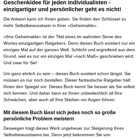
Das richtige Post-Know-How
NEUERSCHEINUNG
Geschenkidee für jeden Individualisten -
Ihren Zeitgewinn maximieren
einzigartiger und persönlicher geht es nicht!
GbR-Vertrag mit beschränkter Haftung
BRANDNEU
GbR als Einzelperson gründen
Die Antwort kann ich Ihnen geben: Sie finden den Schlüssel zu
mehr Selbstbewusstsein in Ihrer »Geheimakte«.
»Ihre Geheimakte« ist der Titel eines im wahrsten Sinne des
Wortes einzigartigen Ratgebers. Denn dieses Buch existiert nur ein
einziges Mal auf der ganzen Welt. Schlicht und ergreifend aus dem
Grund, weil es nur ein einziges Mal »nach Maß« geschrieben wird.
Und zwar für Sie!
Um ganz ehrlich zu sein – dieses Buch existiert schon längst. Sie
müssen es nur noch bestellen. Dieser fantastische Ratgeber hält
Ihnen den Spiegel vor: Dieses Buch kennt Sie besser als Sie selbst
sich kennen. Und daher kann es Ihnen unbestechlich all Ihre
Schwächen, aber auch all Ihre Stärken vor Augen führen.
Mit diesem Buch lässt sich jedes noch so große
persönliche Problem meistern
Deswegen trägt dieses Werk ungeheuer zur Steigerung Ihres
Selbstbewusstseins bei. Denn jetzt bekommen Sie von