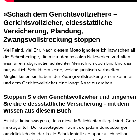
Die Kräfte des Erfolgs
BRANDNEU
Frei Fahrt ohne Punkte
Der Finanzmanager
Suchmaschinenoptimierung mit der Top10-Checkliste
Schnell und kompakt
NEU
Nützliche Problemlösungen
Für ein erfolgreiches Leben
Kaufe doch Deine Schulden
Behalten Sie den Überblick
BRANDNEU
Platzieren Sie sich bei Google ganz oben
Schach der SCHUFA
FRISCH EINGETROFFEN
Vermögenssicherung durch GbR-Vertrag
»Schach dem Gerichtsvollzieher« –
Mental Force
NEU
Die geniale Lösung zum schnellen Schuldenabbau
Schnell eine saubere SCHUFA
Schutzwall für Hab und Gut
Entfalten Sie Ihre geistigen Kräfte
Gerichtsvollzieher, eidesstattliche
Die Macht des Schuldners
TIPP
Das richtige Post-Know-How
NEUERSCHEINUNG
GbR-Vertrag mit beschränkter Haftung
Mental Force - Hörbuch
BESTSELLER
Der Weg zur finanziellen Freiheit
Ihren Zeitgewinn maximieren
Versicherung, Pfändung,
GbR als Einzelperson gründen
Geistigen Kräfte, die unter die Haut gehen
Federleicht lebendig schreiben
SCHREIB-TIPP
GbR-Vertrag mit beschränkter Haftung
BRANDNEU
Sich rechtlich einrichten
Nutze Deine geistigen Waffen
BRANDNEU
Zwangsvollstreckung stoppen
Ohne Probleme clever Texten und Schreiben
GbR als Einzelperson gründen
Schützen Sie sich
Das Kapital Ihrer geistigen Möglichkeiten
Die Macht des Telefax
NEU
Stiftung gründen und profitabel vermarkten
Schlüssel des Erfolgs
Viel Feind, viel Ehr. Nach diesem Motto ignoriere ich inzwischen all
BRANDNEU
Zeit & Kommunikationsgewinn
Gründen Sie Ihre Stiftung
Methoden der Lebenstechnik
die Schreiberlinge, die mir in den sozialen Netzwerken vorhalten,
Mittel gegen Titel
EMPFEHLUNG
Hilf Dir selbst, hilft Dir Gott
TIPP
was für ein abgrundtief schlechter Mensch ich doch bin. Und das
Sichern Sie Einkommen und Vermögenswerte 100%-tig ab
Immer den Geist zum TUN begeistern
nur, weil ich Schuldnern zeige, welche juristisch verbrieften
Bekannt wie ein bunter Hund im Internet
INTERNET-TIPP
Die Feuerkraft
TIPP
Möglichkeiten sie haben, der Zwangsvollstreckung zu entkommen
schnell im Internet bekannt werden und damit viel Geld verdienen
Holen Sie Erfolg in Ihr Leben
und dem Gerichtsvollzieher eine lange Nase zu drehen.
Schreib Dich reich
SCHREIB VERTRIEBS TIPP
Mit System zum Erfolg
GEHEIMTIPP
Vom Gedanken zum Bestseller
Starten Sie endlich durch
Stoppen Sie den Gerichtsvollzieher und umgehen
Sie die eidessstattliche Versicherung - mit dem
WIssen aus diesem Buch
Es ist ja keineswegs so, dass diese Möglichkeiten illegal sind. Ganz
im Gegenteil: Der Gesetzgeber räumt sie jedem Bundesbürger
ausdrücklich ein, der in die Schuldenfalle getappt ist. Ich selbst