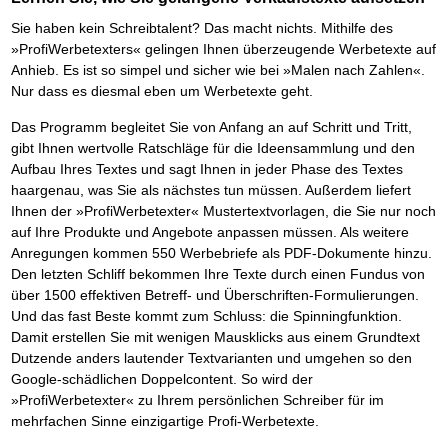
Das richtige Post-Know-How
NEUERSCHEINUNG
Ihren Zeitgewinn maximieren
Sie haben kein Schreibtalent? Das macht nichts. Mithilfe des
GbR-Vertrag mit beschränkter Haftung
BRANDNEU
»ProfiWerbetexters« gelingen Ihnen überzeugende Werbetexte auf
GbR als Einzelperson gründen
Anhieb. Es ist so simpel und sicher wie bei »Malen nach Zahlen«.
Nur dass es diesmal eben um Werbetexte geht.
Das Programm begleitet Sie von Anfang an auf Schritt und Tritt,
gibt Ihnen wertvolle Ratschläge für die Ideensammlung und den
Aufbau Ihres Textes und sagt Ihnen in jeder Phase des Textes
haargenau, was Sie als nächstes tun müssen. Außerdem liefert
Ihnen der »ProfiWerbetexter« Mustertextvorlagen, die Sie nur noch
auf Ihre Produkte und Angebote anpassen müssen. Als weitere
Anregungen kommen 550 Werbebriefe als PDF-Dokumente hinzu.
Den letzten Schliff bekommen Ihre Texte durch einen Fundus von
über 1500 effektiven Betreff- und Überschriften-Formulierungen.
Und das fast Beste kommt zum Schluss: die Spinningfunktion.
Damit erstellen Sie mit wenigen Mausklicks aus einem Grundtext
Dutzende anders lautender Textvarianten und umgehen so den
Google-schädlichen Doppelcontent. So wird der
»ProfiWerbetexter« zu Ihrem persönlichen Schreiber für im
mehrfachen Sinne einzigartige Profi-Werbetexte.