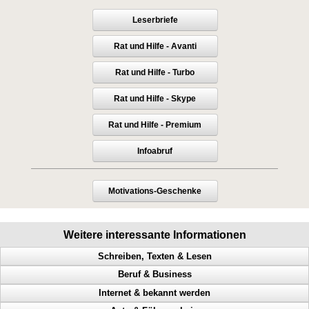
Leserbriefe
Rat und Hilfe - Avanti
Rat und Hilfe - Turbo
Rat und Hilfe - Skype
Rat und Hilfe - Premium
Infoabruf
Motivations-Geschenke
Weitere interessante Informationen
Schreiben, Texten & Lesen
Beruf & Business
Doppel Content, Spinning, Neukundengewinnung, Bekanntheit
Internet & bekannt werden
Heimverdienst, Heimarbeit, passives Einkommen, Tonstudio
Bekanntheitsgrad, Online PR, Neukundengewinnung, Doppel Content