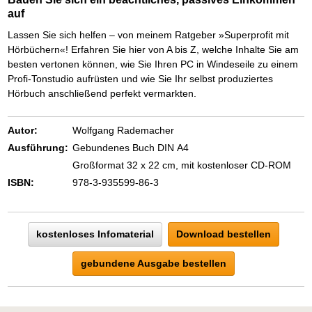
Das richtige Post-Know-How
NEUERSCHEINUNG
auf
Ihren Zeitgewinn maximieren
GbR-Vertrag mit beschränkter Haftung
BRANDNEU
Lassen Sie sich helfen – von meinem Ratgeber »Superprofit mit
GbR als Einzelperson gründen
Hörbüchern«! Erfahren Sie hier von A bis Z, welche Inhalte Sie am
besten vertonen können, wie Sie Ihren PC in Windeseile zu einem
Profi-Tonstudio aufrüsten und wie Sie Ihr selbst produziertes
Hörbuch anschließend perfekt vermarkten.
Autor:
Wolfgang Rademacher
Ausführung:
Gebundenes Buch DIN A4
Großformat 32 x 22 cm, mit kostenloser CD-ROM
ISBN:
978-3-935599-86-3
kostenloses Infomaterial
Download bestellen
gebundene Ausgabe bestellen