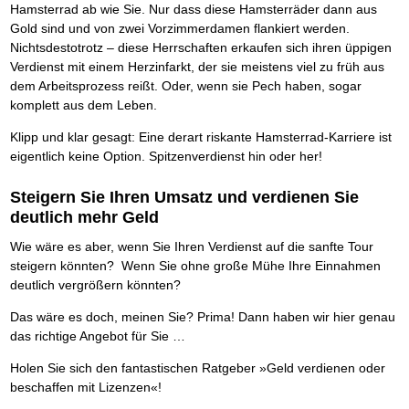
Das richtige Post-Know-How
NEUERSCHEINUNG
Hamsterrad ab wie Sie. Nur dass diese Hamsterräder dann aus
Ihren Zeitgewinn maximieren
Gold sind und von zwei Vorzimmerdamen flankiert werden.
GbR-Vertrag mit beschränkter Haftung
BRANDNEU
Nichtsdestotrotz – diese Herrschaften erkaufen sich ihren üppigen
GbR als Einzelperson gründen
Verdienst mit einem Herzinfarkt, der sie meistens viel zu früh aus
dem Arbeitsprozess reißt. Oder, wenn sie Pech haben, sogar
komplett aus dem Leben.
Klipp und klar gesagt: Eine derart riskante Hamsterrad-Karriere ist
eigentlich keine Option. Spitzenverdienst hin oder her!
Steigern Sie Ihren Umsatz und verdienen Sie
deutlich mehr Geld
Wie wäre es aber, wenn Sie Ihren Verdienst auf die sanfte Tour
steigern könnten? Wenn Sie ohne große Mühe Ihre Einnahmen
deutlich vergrößern könnten?
Das wäre es doch, meinen Sie? Prima! Dann haben wir hier genau
das richtige Angebot für Sie …
Holen Sie sich den fantastischen Ratgeber »Geld verdienen oder
beschaffen mit Lizenzen«!