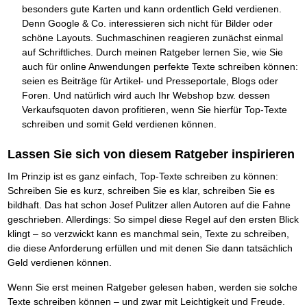
Das richtige Post-Know-How
NEUERSCHEINUNG
besonders gute Karten und kann ordentlich Geld verdienen.
Ihren Zeitgewinn maximieren
Denn Google & Co. interessieren sich nicht für Bilder oder
GbR-Vertrag mit beschränkter Haftung
BRANDNEU
schöne Layouts. Suchmaschinen reagieren zunächst einmal
GbR als Einzelperson gründen
auf Schriftliches. Durch meinen Ratgeber lernen Sie, wie Sie
auch für online Anwendungen perfekte Texte schreiben können:
seien es Beiträge für Artikel- und Presseportale, Blogs oder
Foren. Und natürlich wird auch Ihr Webshop bzw. dessen
Verkaufsquoten davon profitieren, wenn Sie hierfür Top-Texte
schreiben und somit Geld verdienen können.
Lassen Sie sich von diesem Ratgeber inspirieren
Im Prinzip ist es ganz einfach, Top-Texte schreiben zu können:
Schreiben Sie es kurz, schreiben Sie es klar, schreiben Sie es
bildhaft. Das hat schon Josef Pulitzer allen Autoren auf die Fahne
geschrieben. Allerdings: So simpel diese Regel auf den ersten Blick
klingt – so verzwickt kann es manchmal sein, Texte zu schreiben,
die diese Anforderung erfüllen und mit denen Sie dann tatsächlich
Geld verdienen können.
Wenn Sie erst meinen Ratgeber gelesen haben, werden sie solche
Texte schreiben können – und zwar mit Leichtigkeit und Freude.