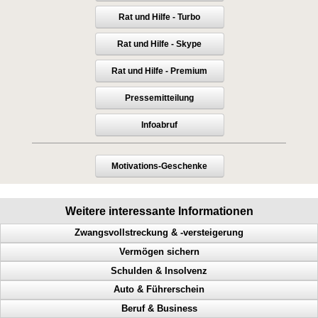
Rat und Hilfe - Turbo
Rat und Hilfe - Skype
Rat und Hilfe - Premium
Pressemitteilung
Infoabruf
Motivations-Geschenke
Weitere interessante Informationen
Zwangsvollstreckung & -versteigerung
Vermögen sichern
Immobilie, Hilfe bei Zwangsversteigerung, Notfrist, Bank
Schulden & Insolvenz
Lohnpfändung, rasche Hilfe, Zeit gewinnen
Perfekte Vermögensicherung
Auto & Führerschein
Schuldner, Zeit gewinnen, Lohnpfändung, rasche Hilfe
So sichern Sie Ihr Vermögen richtig ab
Gläubiger, Lebensqualität, weniger Schulden, Privatinsolvenz
Beruf & Business
Kontopfändung, Lohnpfändung, eilige Hilfe, Zeit gewinnen
Wie sichere ich mein Vermögen ab
Mehr Lebensqualität, inkognito, Inkassounternehmen
Geschwindigkeitsübertretungen, Punkte, Radarfalle, Polizeikontrolle