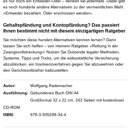
es nur noch ein Entweder-Oder – denken sie jedenfalls. Dabei gibt
Schnell eine saubere SCHUFA
es noch hunderte andere Alternativen zu der vermeintlichen Wahl
Das richtige Post-Know-How
NEUERSCHEINUNG
»Entweder bezahlen. Oder erschossen werden«.
Ihren Zeitgewinn maximieren
GbR-Vertrag mit beschränkter Haftung
BRANDNEU
Gehaltspfändung und Kontopfändung? Das passiert
GbR als Einzelperson gründen
Ihnen bestimmt nicht mit diesem einzigartigen Ratgeber
Sie möchten diese hundert Alternativen kennen lernen? Dann
lassen Sie sich helfen – von meinem Ratgeber »Rettung in der
Zwangsvollstreckung«! Nutzen Sie Dutzende legaler Methoden,
Systeme, Tipps und Tricks, um die eidesstattliche Versicherung
abzublocken, ein Insolvenzverfahren gegen Sie abzuwehren oder
den Gerichtsvollzieher kaltzustellen.
Autor:
Wolfgang Rademacher
Ausführung:
Gebundenes Buch DIN A4
Großformat 32 x 22 cm, 243 Seiten mit kostenloser
CD-ROM
ISBN:
978-3-935599-34-4