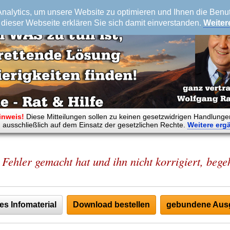
alytics, um unsere Website zu optimieren und Ihnen die Benutz
dieser Webseite erklären Sie sich damit einverstanden.
Weiter
inweis!
Diese Mitteilungen sollen zu keinen gesetzwidrigen Handlunge
 ausschließlich auf dem Einsatz der gesetzlichen Rechte.
Weitere
erg
Fehler gemacht hat und ihn nicht korrigiert, begeh
es Infomaterial
Download bestellen
gebundene Ausg