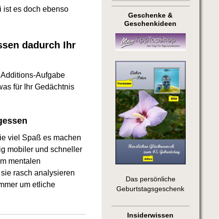
 ist es doch ebenso
Geschenke &
Geschenkideen
ssen dadurch Ihr
 Additions-Aufgabe
as für Ihr Gedächtnis
rgessen
ie viel Spaß es machen
g mobiler und schneller
em mentalen
sie rasch analysieren
Das persönliche
immer um etliche
Geburtstagsgeschenk
Insiderwissen