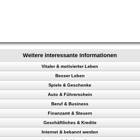
Weitere interessante Informationen
Vitaler & motivierter Leben
Besser Leben
chen steuern
Spiele & Geschenke
e
Auto & Führerschein
ainieren
Beruf & Business
nk
kontrolle
Finanzamt & Steuern
en
n, Punkte
el Content
eigern
Geschäftliches & Kredite
Verkehrspolizei
ng machen
inehund
Internet & bekannt werden
en
n
Liebe