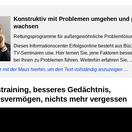
Konstruktiv mit Problemen umgehen und 
wachsen
Rettungsprogramme für außergewöhnliche Problemlösu
Dieses Informationscenter Erfolgsonline besteht aus Bü
TV-Seminaren usw. Hier lernen Sie, jene Faktoren besser
bei Ihnen zu Problemen führen. Weiterhin erfahren Sie, ..
e mit der Maus hierhin, um den Text vollständig anzuzeigen …
training, besseres Gedächtnis,
svermögen, nichts mehr vergessen