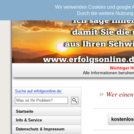
Wir verwenden Cookies und google An
Durch die weitere Nutzung 
Wichtiger H
Alle Informationen beruhen
»
Suche auf erfolgsonline.de:
Wer einen 
Startseite
kostenlos
Info & Service
Biografie Wolfgang Rademacher
Datenschutz & Impressum