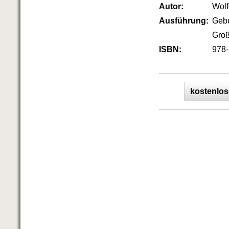
Das richtige Post-Know-How
Autor:
Wol
NEUERSCHEINUNG
Ausführung:
Geb
Ihren Zeitgewinn maximieren
GbR-Vertrag mit beschränkter
Groß
Haftung
BRANDNEU
ISBN:
978-
GbR als Einzelperson gründen
kostenlos