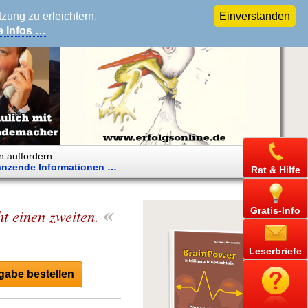
ung zu erleichtern.
Einverstanden
e Infos …
n auffordern.
änzende
Informationen …
Rat & Hilfe
«
Gratis-Info
t einen zweiten.
Leserbriefe
abe bestellen