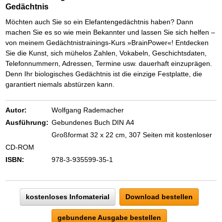
Das richtige Post-Know-How
NEUERSCHEINUNG
Gedächtnis
Ihren Zeitgewinn maximieren
GbR-Vertrag mit beschränkter Haftung
BRANDNEU
Möchten auch Sie so ein Elefantengedächtnis haben? Dann
GbR als Einzelperson gründen
machen Sie es so wie mein Bekannter und lassen Sie sich helfen –
von meinem Gedächtnistrainings-Kurs »BrainPower«! Entdecken
Sie die Kunst, sich mühelos Zahlen, Vokabeln, Geschichtsdaten,
Telefonnummern, Adressen, Termine usw. dauerhaft einzuprägen.
Denn Ihr biologisches Gedächtnis ist die einzige Festplatte, die
garantiert niemals abstürzen kann.
Autor:
Wolfgang Rademacher
Ausführung:
Gebundenes Buch DIN A4
Großformat 32 x 22 cm, 307 Seiten mit kostenloser
CD-ROM
ISBN:
978-3-935599-35-1
kostenloses Infomaterial
Download bestellen
gebundene Ausgabe bestellen