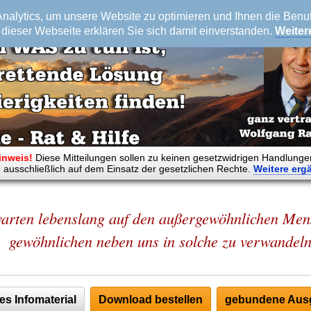
alytics, um unsere Website zu optimieren und Ihnen die Benutz
dieser Webseite erklären Sie sich damit einverstanden.
Weiter
inweis!
Diese Mitteilungen sollen zu keinen gesetzwidrigen Handlunge
 ausschließlich auf dem Einsatz der gesetzlichen Rechte.
Weitere
erg
arten lebenslang auf den außergewöhnlichen Mens
gewöhnlichen neben uns in solche zu verwandeln
es Infomaterial
Download bestellen
gebundene Ausg