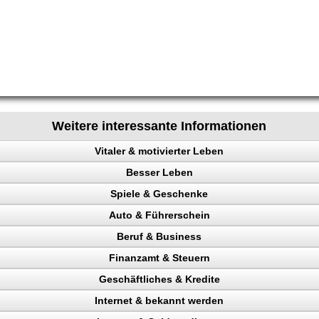
Weitere interessante Informationen
Vitaler & motivierter Leben
Besser Leben
chen steuern
Spiele & Geschenke
e
Auto & Führerschein
ainieren
Beruf & Business
nk
kontrolle
Finanzamt & Steuern
en
n, Punkte
el Content
eigern
Geschäftliches & Kredite
Verkehrspolizei
ng machen
inehund
Internet & bekannt werden
en
n
Liebe