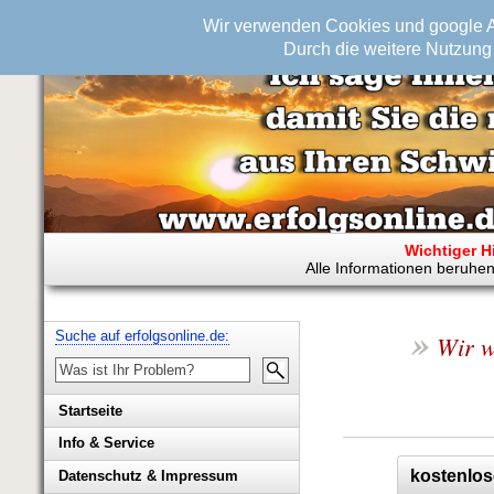
Wir verwenden Cookies und google An
Durch die weitere Nutzung 
Wichtiger H
Alle Informationen beruhen
»
Suche auf erfolgsonline.de:
Wir w
Startseite
Info & Service
Biografie Wolfgang Rademacher
kostenlos
Datenschutz & Impressum