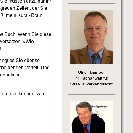
 Sie müssen dazu nur Ihr
 grauen Zellen, der Sie
aß: mein Kurs »Brain
ses Buch. Wenn Sie diese
 versetzen: »Wie
n.
ringt es Sie ebenso
scheidenden Vorteil. Und
Ulrich Bambor
unendliche
Ihr Fachanwalt für
Straf- u. Verkehrsrecht
nieren zu können, wird