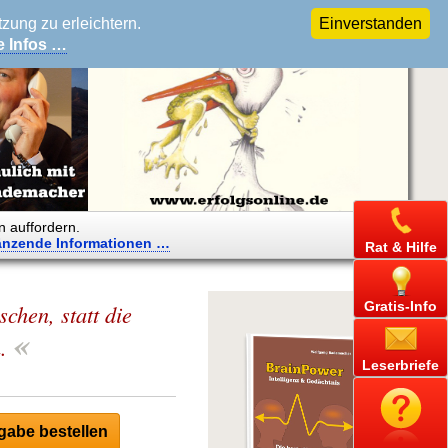
ung zu erleichtern.
Einverstanden
e Infos …
n auffordern.
änzende
Informationen …
Rat & Hilfe
Gratis-Info
chen, statt die
«
.
Leserbriefe
abe bestellen