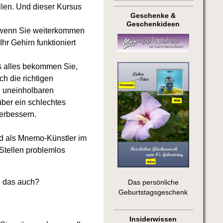
llen. Und dieser Kursus
Geschenke &
Geschenkideen
, wenn Sie weiterkommen
hr Gehirn funktioniert
s alles bekommen Sie,
h die richtigen
en uneinholbaren
über ein schlechtes
verbessern.
d als Mnemo-Künstler im
Stellen problemlos
ch das auch?
Das persönliche
Geburtstagsgeschenk
Insiderwissen