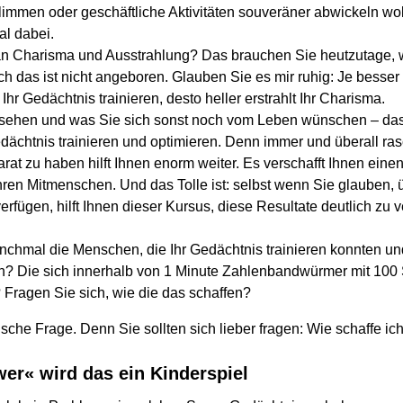
rklimmen oder geschäftliche Aktivitäten souveräner abwickeln wo
mal dabei.
 an Charisma und Ausstrahlung? Das brauchen Sie heutzutage
h das ist nicht angeboren. Glauben Sie es mir ruhig: Je besser I
Ihr Gedächtnis trainieren, desto heller erstrahlt Ihr Charisma.
Ansehen und was Sie sich sonst noch vom Leben wünschen – da
dächtnis trainieren und optimieren. Denn immer und überall rasc
arat zu haben hilft Ihnen enorm weiter. Es verschafft Ihnen ein
hren Mitmenschen. Und das Tolle ist: selbst wenn Sie glauben, 
rfügen, hilft Ihnen dieser Kursus, diese Resultate deutlich zu 
hmal die Menschen, die Ihr Gedächtnis trainieren konnten un
n? Die sich innerhalb von 1 Minute Zahlenbandwürmer mit 100 
Fragen Sie sich, wie die das schaffen?
falsche Frage. Denn Sie sollten sich lieber fragen: Wie schaffe i
wer« wird das ein Kinderspiel