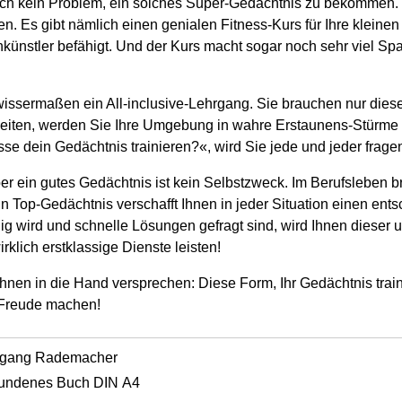
lich kein Problem, ein solches Super-Gedächtnis zu bekommen.
en. Es gibt nämlich einen genialen Fitness-Kurs für Ihre kleinen
ünstler befähigt. Und der Kurs macht sogar noch sehr viel Sp
wissermaßen ein All-inclusive-Lehrgang. Sie brauchen nur die
eiten, werden Sie Ihre Umgebung in wahre Erstaunens-Stürme
sse dein Gedächtnis trainieren?«, wird Sie jede und jeder frage
ber ein gutes Gedächtnis ist kein Selbstzweck. Im Berufsleben b
Ein Top-Gedächtnis verschafft Ihnen in jeder Situation einen ent
ig wird und schnelle Lösungen gefragt sind, wird Ihnen dieser 
klich erstklassige Dienste leisten!
Ihnen in die Hand versprechen: Diese Form, Ihr Gedächtnis trai
 Freude machen!
fgang Rademacher
undenes Buch DIN A4