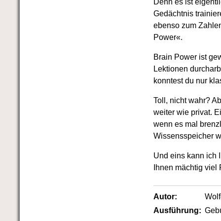
Denn es ist eigent
Das richtige Post-Know-How
NEUERSCHEINUNG
Gedächtnis trainier
Ihren Zeitgewinn maximieren
ebenso zum Zahlenk
GbR-Vertrag mit beschränkter
Power«.
Haftung
BRANDNEU
GbR als Einzelperson gründen
Brain Power ist ge
Lektionen durcharb
konntest du nur kla
Toll, nicht wahr? A
weiter wie privat. 
wenn es mal brenzl
Wissensspeicher wir
Und eins kann ich 
Ihnen mächtig viel
Autor:
Wol
Ausführung:
Geb