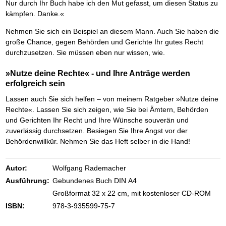
Das richtige Post-Know-How
NEUERSCHEINUNG
Nur durch Ihr Buch habe ich den Mut gefasst, um diesen Status zu
Ihren Zeitgewinn maximieren
kämpfen. Danke.«
GbR-Vertrag mit beschränkter Haftung
BRANDNEU
GbR als Einzelperson gründen
Nehmen Sie sich ein Beispiel an diesem Mann. Auch Sie haben die
große Chance, gegen Behörden und Gerichte Ihr gutes Recht
durchzusetzen. Sie müssen eben nur wissen, wie.
»Nutze deine Rechte« - und Ihre Anträge werden
erfolgreich sein
Lassen auch Sie sich helfen – von meinem Ratgeber »Nutze deine
Rechte«. Lassen Sie sich zeigen, wie Sie bei Ämtern, Behörden
und Gerichten Ihr Recht und Ihre Wünsche souverän und
zuverlässig durchsetzen. Besiegen Sie Ihre Angst vor der
Behördenwillkür. Nehmen Sie das Heft selber in die Hand!
Autor:
Wolfgang Rademacher
Ausführung:
Gebundenes Buch DIN A4
Großformat 32 x 22 cm, mit kostenloser CD-ROM
ISBN:
978-3-935599-75-7